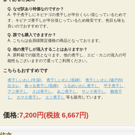
Q. なぜ訳あり特価なのですか？
A. 平子煮干しにキビナゴの煮干しが半分くらい混じっているためで
す。キビナゴ煮干しが半分混じっているため格安です。色目も味も
良いのでおすすめです。
Q. 誰でも購入できますか？
A. こちらは会員様限定価格の商品となっております。
Q. 他の煮干しが混入することはありますか？
A. 原料箱での販売となります。他の煮干し、エビ・カニの混入の可
能性もございますので選ってご利用ください。
こちらもおすすめです
煮干しいわし(牛深)
、
煮干しいわし(長崎)
、
煮干しいわし(瀬戸内)
白タレ
、
食べる煮干し(長崎)
、
うるめいわし煮干し
、
平子煮干し
、
アジ煮干し
、
さば煮干し
、
あご煮干し
、
サンマ煮干し
、
鯛煮干
し
、
カマス煮干し
、
エソ煮干し
等も販売しています。
価格:
7,200円
(税抜 6,667円)