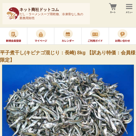
ネット商社ドットコム
だし・ラーメンスープ用乾物、冷凍骨なし魚の
業務用卸売
平子煮干し(キビナゴ混じり：長崎) 8kg 【訳あり特価：会員様
限定】