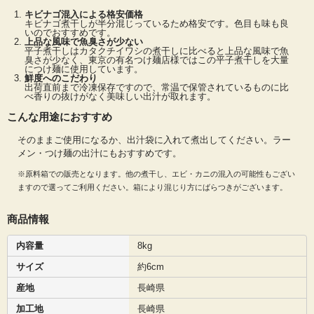
平子煮干し(キビナゴ混じり：長崎) 8kgは、長崎産の良質な平子(真いわし)の煮干
しにキビナゴが約半分くらい混ざった煮干しです。小さめな煮干しで香りもとて
キビナゴ混入による格安価格
キビナゴ煮干しが半分混じっているため格安です。色目も味も良
も良く美味しい煮干しです。当社の平子煮干し(キビナゴ混じり：長崎)は出荷直前
いのでおすすめです。
まで冷凍保存ですので、常温で保管されているものに比べ香りの抜けがなく美味
上品な風味で魚臭さが少ない
しい出汁が取れます。
平子煮干しはカタクチイワシの煮干しに比べると上品な風味で魚
臭さが少なく、東京の有名つけ麺店様ではこの平子煮干しを大量
平子煮干しの一大生産地として知られる長崎で生産された真いわしの煮干しで
につけ麺に使用しています。
す。平子とは真いわしのことを指し、真いわしの煮干しは平子煮干しと呼ばれま
鮮度へのこだわり
出荷直前まで冷凍保存ですので、常温で保管されているものに比
す。今回の煮干しはその平子煮干しにキビナゴが半分くらい混じった混じり煮干
べ香りの抜けがなく美味しい出汁が取れます。
しです。箱によって混じり方に差がありますがご了承ください。平子煮干しはカ
タクチイワシの煮干しに比べると上品な風味で魚臭さが少なく、東京の有名つけ
こんな用途におすすめ
麺店様ではこの平子煮干しを大量につけ麺に使用しています。通常のカタクチイ
ワシの煮干しでは魚臭さが少し気になる方は、ぜひこちらの平子煮干しを一度お
そのままご使用になるか、出汁袋に入れて煮出してください。ラー
試しください。
メン・つけ麺の出汁にもおすすめです。
※原料箱での販売となります。他の煮干し、エビ・カニの混入の可能性もござい
ますので選ってご利用ください。箱により混じり方にばらつきがございます。
商品情報
内容量
8kg
サイズ
約6cm
産地
長崎県
加工地
長崎県