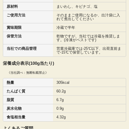
原材料
まいわし、キビナゴ、塩
ご使用方法
そのままご使用になるか、出汁袋に入
れて煮出してください
賞味期限
冷蔵で半年
保管方法
乾物ですが、当社では冷蔵を推奨しま
す。(冷凍がベストです)
当社での商品管理
営業冷蔵庫では-25℃以下、出荷直前ま
で-15℃で保管しています。
栄養成分表示(100g当たり)
《当社調べ：無断転載禁止》
熱量
305kcal
たんぱく質
60.2g
脂質
6.7g
炭水化物
0.9g
食塩相当量
4.32g
よくあるご質問