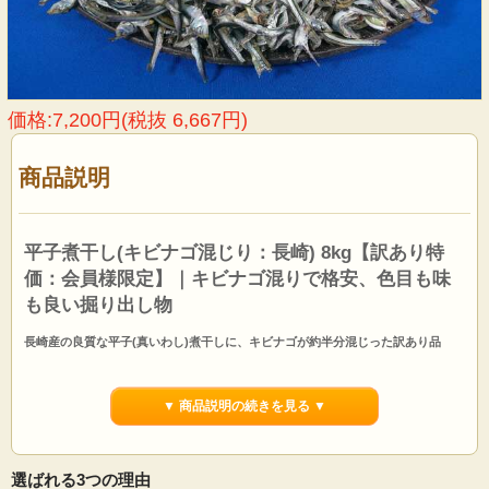
価格:7,200円(税抜 6,667円)
商品説明
平子煮干し(キビナゴ混じり：長崎) 8kg【訳あり特
価：会員様限定】｜キビナゴ混りで格安、色目も味
も良い掘り出し物
長崎産の良質な平子(真いわし)煮干しに、キビナゴが約半分混じった訳あり品
※【訳ありの理由】平子煮干しにキビナゴの煮干しが半分くらい混じっているた
めです。キビナゴ煮干しが半分混じっているため格安です。色目も味も良いので
▼ 商品説明の続きを見る ▼
おすすめです!箱により混じり方にばらつきがございます、あらかじめご了承くだ
さい。※原料箱での販売となります。他の煮干し、エビ・カニの混入の可能性も
ございますので選ってご利用ください。※本商品は会員様限定価格となっており
ます。
選ばれる3つの理由