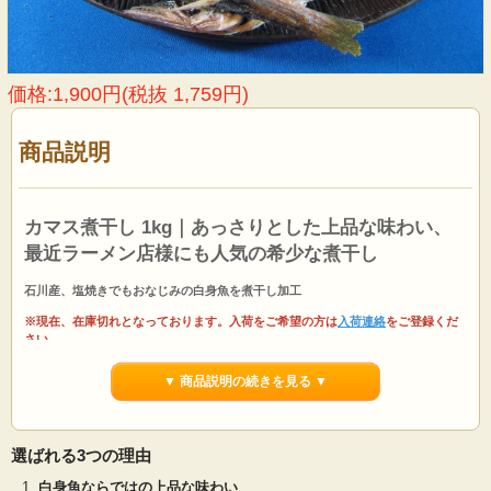
価格:1,900円(税抜 1,759円)
商品説明
カマス煮干し 1kg｜あっさりとした上品な味わい、
最近ラーメン店様にも人気の希少な煮干し
石川産、塩焼きでもおなじみの白身魚を煮干し加工
※現在、在庫切れとなっております。入荷をご希望の方は
入荷連絡
をご登録くだ
さい。
カマス煮干し 1kgは石川産の新鮮なカマスを煮干し加工したカマス煮干しです。
▼ 商品説明の続きを見る ▼
白身の魚なので青魚に比べ癖が少なくさっぱりとした上品な味わいが特徴です。
通常、カマス煮干しの生産量は他の煮干しに比べ少なく貴重品ですが、今回は石
川産の原料が手に入りかなりの数量を確保できました。当社のカマス煮干しは出
荷直前まで冷凍保存ですので、常温で保管されているものに比べ香りの抜けがな
選ばれる3つの理由
い出汁が取れます。
白身魚ならではの上品な味わい
基本的に、カマス煮干しは折れている煮干しとなります。カマスの鮮度は良く美