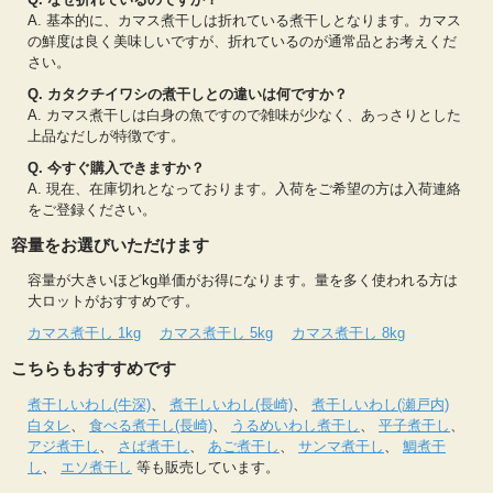
A. 基本的に、カマス煮干しは折れている煮干しとなります。カマス
の鮮度は良く美味しいですが、折れているのが通常品とお考えくだ
さい。
Q. カタクチイワシの煮干しとの違いは何ですか？
A. カマス煮干しは白身の魚ですので雑味が少なく、あっさりとした
上品なだしが特徴です。
Q. 今すぐ購入できますか？
A. 現在、在庫切れとなっております。入荷をご希望の方は入荷連絡
をご登録ください。
容量をお選びいただけます
容量が大きいほどkg単価がお得になります。量を多く使われる方は
大ロットがおすすめです。
カマス煮干し 1kg
カマス煮干し 5kg
カマス煮干し 8kg
こちらもおすすめです
煮干しいわし(牛深)
、
煮干しいわし(長崎)
、
煮干しいわし(瀬戸内)
白タレ
、
食べる煮干し(長崎)
、
うるめいわし煮干し
、
平子煮干し
、
アジ煮干し
、
さば煮干し
、
あご煮干し
、
サンマ煮干し
、
鯛煮干
し
、
エソ煮干し
等も販売しています。