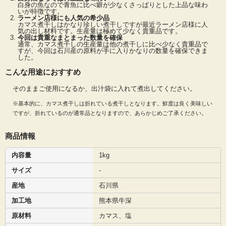
白身の魚なので青魚に比べ癖が少なくさっぱりとした上品な味わ
味しいですが、折れているのが通常品とお考えください。カマスは塩焼きに使わ
いが特徴です。
れることが多い白身の魚です。通常煮干しと言われるとカタクチイワシの煮干し
ラーメン店様にも人気の希少品
ですが、カマス煮干しは白身の魚ですので雑味が少なくあっさりとした上品なだ
カマス煮干しはかなり珍しい煮干しですが最近ラーメン店様に人
気の出し材料です。生産量は極めて少なく貴重品です。
しで美味しい煮干しです。カマス煮干しはかなり珍しい煮干しですが最近ラーメ
今回は貴重なまとまった数量を確保
ン店様に人気の出し材料です。
通常、カマス煮干しの生産量は他の煮干しに比べ少なく貴重品で
すが、今回は石川産の原料が手に入りかなりの数量を確保できま
した。
こんな用途におすすめ
そのままご使用になるか、出汁袋に入れて煮出してください。
※基本的に、カマス煮干しは折れている煮干しとなります。鮮度は良く美味しい
ですが、折れているのが通常品となりますので、あらかじめご了承ください。
商品情報
内容量
1kg
サイズ
-
産地
石川県
加工地
熊本県牛深
原材料
カマス、塩