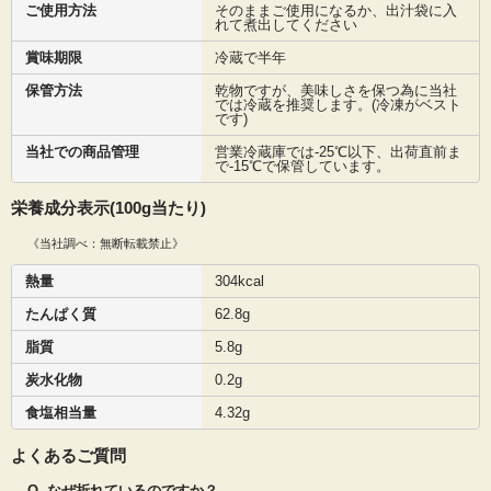
ご使用方法
そのままご使用になるか、出汁袋に入
れて煮出してください
賞味期限
冷蔵で半年
保管方法
乾物ですが、美味しさを保つ為に当社
では冷蔵を推奨します。(冷凍がベスト
です)
当社での商品管理
営業冷蔵庫では-25℃以下、出荷直前ま
で-15℃で保管しています。
栄養成分表示(100g当たり)
《当社調べ：無断転載禁止》
熱量
304kcal
たんぱく質
62.8g
脂質
5.8g
炭水化物
0.2g
食塩相当量
4.32g
よくあるご質問
Q. なぜ折れているのですか？