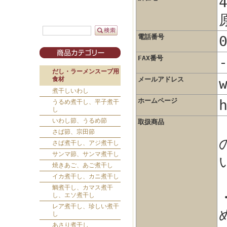
電話番号
FAX番号
だし・ラーメンスープ用
食材
メールアドレス
煮干しいわし
ホームページ
うるめ煮干し、平子煮干
し
いわし節、うるめ節
取扱商品
さば節、宗田節
さば煮干し、アジ煮干し
サンマ節、サンマ煮干し
焼きあご、あご煮干し
イカ煮干し、カニ煮干し
鯛煮干し、カマス煮干
し、エソ煮干し
レア煮干し、珍しい煮干
し
あさり煮干し