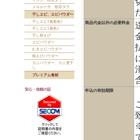
サゴシ、白糸ダラ
メルルーサ、助宗ダラ
干しエビ、エビパウダー
干しエビ(無着色)
商品代金以外の必要料金
干しエビ(着色)
干し桜えび
エビパウダー
むきエビパウダー
桜えびパウダー
カニパウダー、カニ煮干
し
プレミアム食材
安心・信頼の証
申込の有効期限