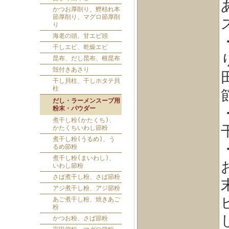
かつお厚削り、鰹枯れ本
節厚削り、マグロ節厚削
り
海老の頭、甘エビ頭
干しエビ、乾燥エビ
昆布、だし昆布、根昆布
殻付きあさり
干し貝柱、干しホタテ貝
柱
だし・ラーメンスープ用
粉末・パウダー
煮干し粉(かたくち)、
かたくちいわし節粉
煮干し粉(うるめ)、う
るめ節粉
煮干し粉(まいわし)、
いわし節粉
さば煮干し粉、さば節粉
アジ煮干し粉、アジ節粉
あご煮干し粉、焼きあご
粉
かつお粉、さば節粉