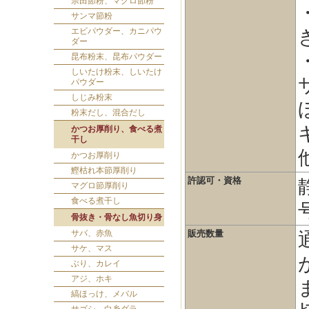
宗田節粉、マグロ節粉
サンマ節粉
エビパウダー、カニパウ
ダー
昆布粉末、昆布パウダー
しいたけ粉末、しいたけ
パウダー
しじみ粉末
粉末だし、混合だし
かつお厚削り、食べる煮
干し
かつお厚削り
鰹枯れ本節厚削り
許認可・資格
マグロ節厚削り
食べる煮干し
骨抜き・骨なし魚切り身
サバ、赤魚
販売数量
サケ、マス
ぶり、カレイ
アジ、ホキ
縞ほっけ、メバル