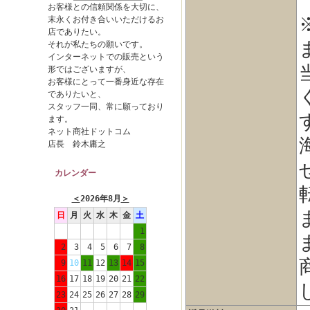
お客様との信頼関係を大切に、
末永くお付き合いいただけるお
店でありたい。
それが私たちの願いです。
インターネットでの販売という
形ではございますが、
お客様にとって一番身近な存在
でありたいと、
スタッフ一同、常に願っており
ます。
ネット商社ドットコム
店長 鈴木庸之
カレンダー
＜
2026年8月
＞
日
月
火
水
木
金
土
1
2
3
4
5
6
7
8
9
10
11
12
13
14
15
16
17
18
19
20
21
22
23
24
25
26
27
28
29