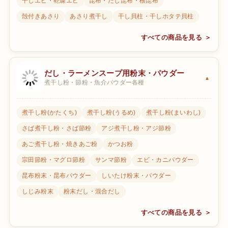
干しエビ・乾燥エビ
昆布・だし昆布・根昆布
殻付きあさり
あさり煮干し
干し貝柱・干しホタテ貝柱
すべての商品を見る ＞
だし・ラーメンスープ用粉末・パウダー
煮干し粉・節粉・魚介パウダー各種
煮干し粉(かたくち)
煮干し粉(うるめ)
煮干し粉(まいわし)
さば煮干し粉・さば節粉
アジ煮干し粉・アジ節粉
あご煮干し粉・焼きあご粉
かつお粉
宗田節粉・マグロ節粉
サンマ節粉
エビ・カニパウダー
昆布粉末・昆布パウダー
しいたけ粉末・パウダー
しじみ粉末
粉末だし・混合だし
すべての商品を見る ＞