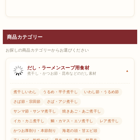
商品カテゴリー
お探しの商品カテゴリーからお選びください
だし・ラーメンスープ用食材
煮干し・かつお節・昆布などのだし素材
煮干しいわし
うるめ・平子煮干し
いわし節・うるめ節
さば節・宗田節
さば・アジ煮干し
サンマ節・サンマ煮干し
焼きあご・あご煮干し
イカ・カニ煮干し
鯛・カマス・エソ煮干し
レア煮干し
かつお厚削り・本節削り
海老の頭・甘エビ頭