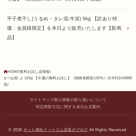
平子煮干し(うるめ・タレ混:牛深) 9kg 【訳あり特
価：会員様限定】を本日より販売いたします【新商
品】
HOME
無料お試し品情報
かつお粉 上 100g 【今週の無料お試し】《枕崎産鰹節100%》(8月6日AM9時
迄)
サイトマップ
個人情報の取り扱いについて
特定商取引法に関する表示
お店案内
© 2026
ネット商社ドットコム店長のブログ
All Rights Reserved.