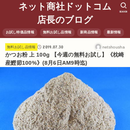
ネット商社ドットコム
SEARCH
店長のブログ
お試し特価品情報
無料お試し品情報
新商品情報
最新情報
2019.07.30
netshousha
無料お試し品情報
かつお粉 上 100g 【今週の無料お試し】《枕崎
産鰹節100%》(8月6日AM9時迄)