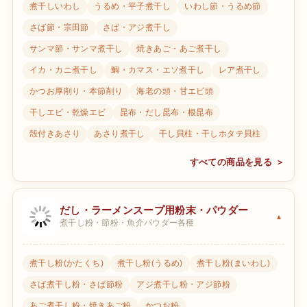
煮干しいわし
うるめ・平子煮干し
いわし節・うるめ節
さば節・宗田節
さば・アジ煮干し
サンマ節・サンマ煮干し
焼きあご・あご煮干し
イカ・カニ煮干し
鯛・カマス・エソ煮干し
レア煮干し
かつお厚削り・本節削り
海老の頭・甘エビ頭
干しエビ・乾燥エビ
昆布・だし昆布・根昆布
殻付きあさり
あさり煮干し
干し貝柱・干しホタテ貝柱
すべての商品を見る ＞
だし・ラーメンスープ用粉末・パウダー
煮干し粉・節粉・魚介パウダー各種
煮干し粉(かたくち)
煮干し粉(うるめ)
煮干し粉(まいわし)
さば煮干し粉・さば節粉
アジ煮干し粉・アジ節粉
あご煮干し粉・焼きあご粉
かつお粉