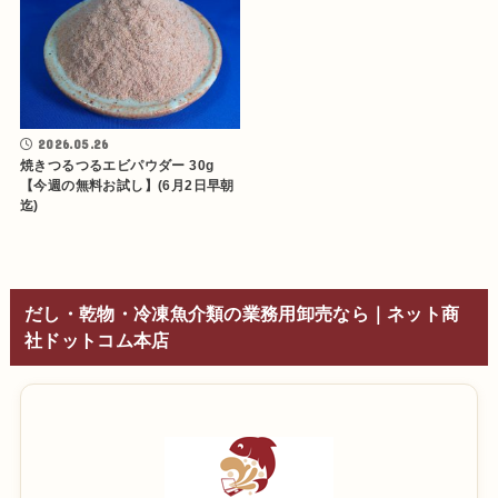
2026.05.26
焼きつるつるエビパウダー 30g
【今週の無料お試し】(6月2日早朝
迄)
だし・乾物・冷凍魚介類の業務用卸売なら｜ネット商
社ドットコム本店