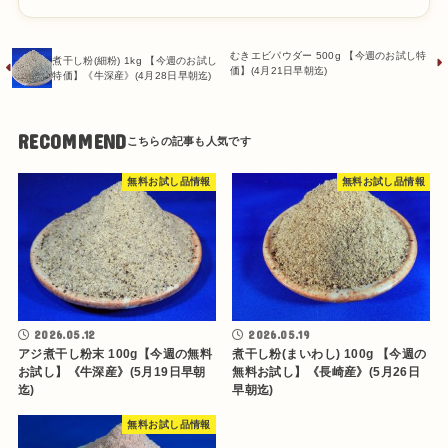
むきエビパウダー 500g 【今週のお試し特
煮干し粉(細粉) 1kg 【今週のお試し
価】(4月21日早朝迄)
特価】《牛深産》(4月28日早朝迄)
RECOMMEND
無料お試し品情報
無料お試し品情報
2026.05.12
2026.05.19
アジ煮干し粉末 100g【今週の無料
煮干し粉(まいわし) 100g 【今週の
お試し】《牛深産》(5月19日早朝
無料お試し】《長崎産》(5月26日
迄)
早朝迄)
無料お試し品情報