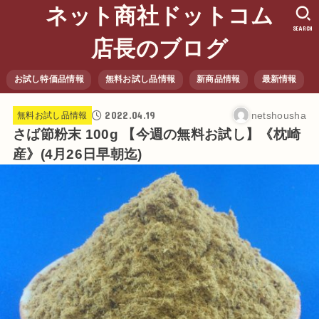
ネット商社ドットコム
SEARCH
店長のブログ
お試し特価品情報
無料お試し品情報
新商品情報
最新情報
2022.04.19
netshousha
無料お試し品情報
さば節粉末 100g 【今週の無料お試し】《枕崎
産》(4月26日早朝迄)