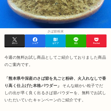
さば節粉末
ポスト
シェア
はてブ
送る
Pocket
今週の無料お試し商品としてご紹介しておりました商品
のご案内です。
「熊本県牛深産のさば節を丸ごと粉砕、火入れなしで香
り高く仕上げた本格パウダー」
そんな細かい粒子でだ
しの出が早く良く出るさば節パウダーを、無料でお試し
いただいていたキャンペーンのご紹介です。