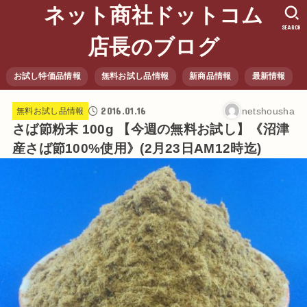
ネット商社ドットコム
SEARCH
店長のブログ
お試し特価品情報
無料お試し品情報
新商品情報
最新情報
2016.01.16
netshousha
無料お試し品情報
さば節粉末 100g 【今週の無料お試し】《沼津
産さば節100%使用》(2月23日AM12時迄)