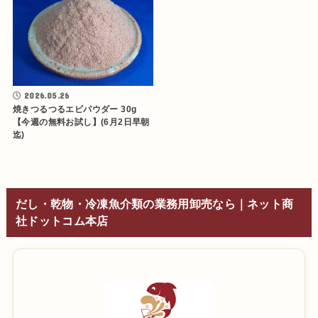
2026.05.26
焼きつるつるエビパウダー 30g
【今週の無料お試し】(6月2日早朝
迄)
だし・乾物・冷凍魚介類の業務用卸売なら｜ネット商
社ドットコム本店