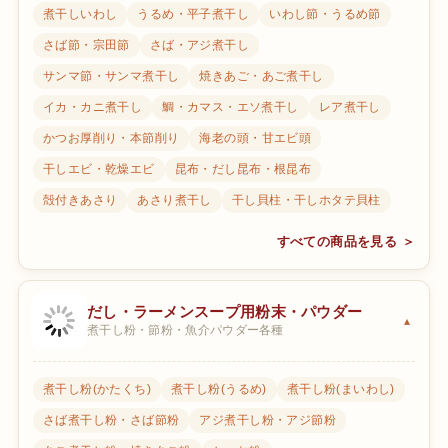
煮干しいわし
うるめ・平子煮干し
いわし節・うるめ節
さば節・宗田節
さば・アジ煮干し
サンマ節・サンマ煮干し
焼きあご・あご煮干し
イカ・カニ煮干し
鯛・カマス・エソ煮干し
レア煮干し
かつお厚削り・本節削り
海老の頭・甘エビ頭
干しエビ・乾燥エビ
昆布・だし昆布・根昆布
殻付きあさり
あさり煮干し
干し貝柱・干しホタテ貝柱
すべての商品を見る ＞
だし・ラーメンスープ用粉末・パウダー
煮干し粉・節粉・魚介パウダー各種
煮干し粉(かたくち)
煮干し粉(うるめ)
煮干し粉(まいわし)
さば煮干し粉・さば節粉
アジ煮干し粉・アジ節粉