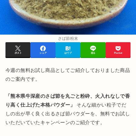
さば節粉末
ポスト
シェア
はてブ
送る
Pocket
今週の無料お試し商品としてご紹介しておりました商品
のご案内です。
「熊本県牛深産のさば節を丸ごと粉砕、火入れなしで香
り高く仕上げた本格パウダー」
そんな細かい粒子でだ
しの出が早く良く出るさば節パウダーを、無料でお試し
いただいていたキャンペーンのご紹介です。