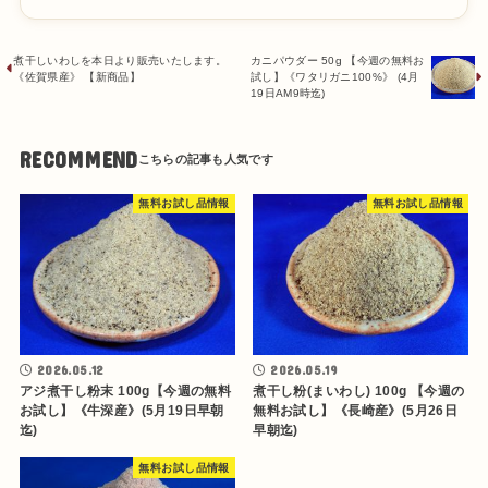
煮干しいわしを本日より販売いたします。
カニパウダー 50g 【今週の無料お
《佐賀県産》 【新商品】
試し】《ワタリガニ100%》 (4月
19日AM9時迄)
RECOMMEND
無料お試し品情報
無料お試し品情報
2026.05.12
2026.05.19
アジ煮干し粉末 100g【今週の無料
煮干し粉(まいわし) 100g 【今週の
お試し】《牛深産》(5月19日早朝
無料お試し】《長崎産》(5月26日
迄)
早朝迄)
無料お試し品情報