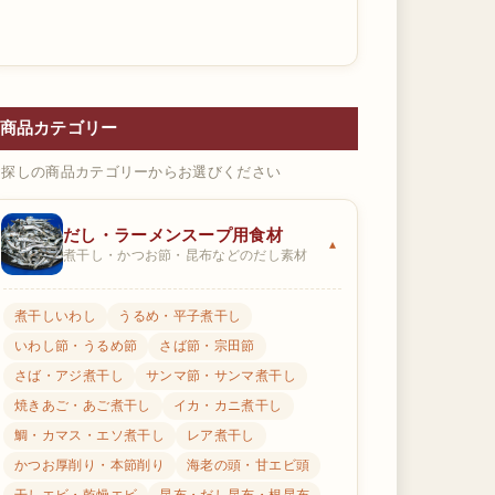
商品カテゴリー
お探しの商品カテゴリーからお選びください
だし・ラーメンスープ用食材
煮干し・かつお節・昆布などのだし素材
煮干しいわし
うるめ・平子煮干し
いわし節・うるめ節
さば節・宗田節
さば・アジ煮干し
サンマ節・サンマ煮干し
焼きあご・あご煮干し
イカ・カニ煮干し
鯛・カマス・エソ煮干し
レア煮干し
かつお厚削り・本節削り
海老の頭・甘エビ頭