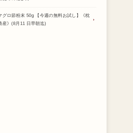
マグロ節粉末 50g 【今週の無料お試し】《枕
崎産》(8月11 日早朝迄)