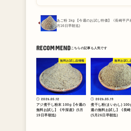
あご粉 1kg 【今週のお試し特価】《長崎平戸産
月16日早朝迄)
RECOMMEND
無料お試し品情報
無料お試し
2026.05.12
2026.05.19
アジ煮干し粉末 100g【今週の
煮干し粉(まいわし) 100
無料お試し】《牛深産》(5月
週の無料お試し】《長崎
19日早朝迄)
(5月26日早朝迄)