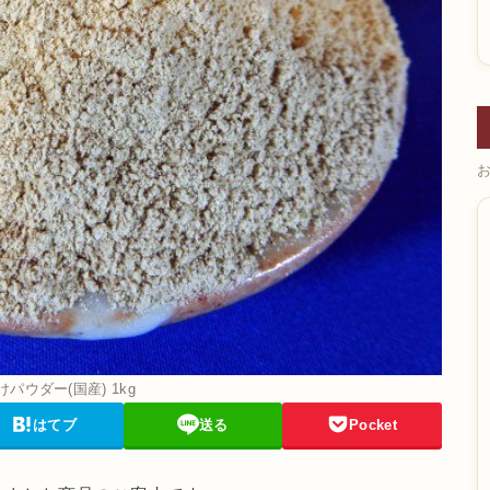
パウダー(国産) 1kg
はてブ
送る
Pocket