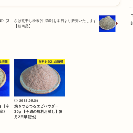
》(3
さば煮干し粉末(牛深産)を本日より販売いたします
【新商品】
品情報
無料お試し品情報
2026.05.26
焼きつるつるエビパウダー
g 【今
30g 【今週の無料お試し】(6
産》
月2日早朝迄)