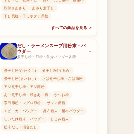
干しエビ・乾燥エビ
昆布・だし昆布・根昆布
殻付きあさり
あさり煮干し
干し貝柱・干しホタテ貝柱
すべての商品を見る ＞
だし・ラーメンスープ用粉末・パ
ウダー
煮干し粉・節粉・魚介パウダー各種
煮干し粉(かたくち)
煮干し粉(うるめ)
煮干し粉(まいわし)
さば煮干し粉・さば節粉
アジ煮干し粉・アジ節粉
あご煮干し粉・焼きあご粉
かつお粉
宗田節粉・マグロ節粉
サンマ節粉
エビ・カニパウダー
昆布粉末・昆布パウダー
しいたけ粉末・パウダー
しじみ粉末
粉末だし・混合だし