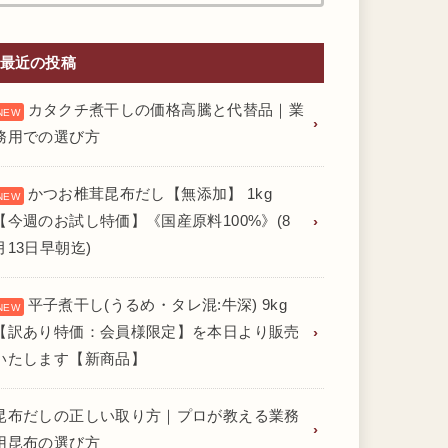
最近の投稿
カタクチ煮干しの価格高騰と代替品｜業
務用での選び方
かつお椎茸昆布だし【無添加】 1kg
【今週のお試し特価】《国産原料100%》(8
月13日早朝迄)
平子煮干し(うるめ・タレ混:牛深) 9kg
【訳あり特価：会員様限定】を本日より販売
いたします【新商品】
昆布だしの正しい取り方｜プロが教える業務
用昆布の選び方