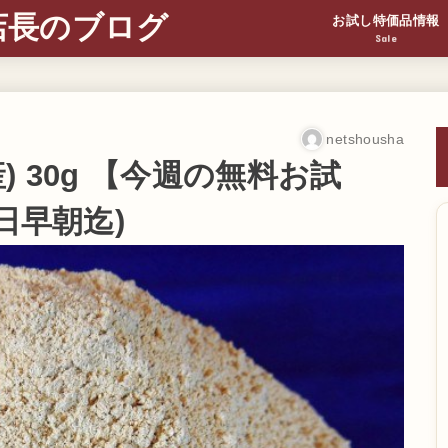
店長のブログ
お試し特価品情報
Sale
netshousha
 30g 【今週の無料お試
日早朝迄)