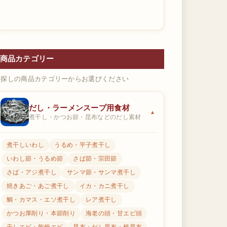
商品カテゴリー
お探しの商品カテゴリーからお選びください
だし・ラーメンスープ用食材
煮干し・かつお節・昆布などのだし素材
煮干しいわし
うるめ・平子煮干し
いわし節・うるめ節
さば節・宗田節
さば・アジ煮干し
サンマ節・サンマ煮干し
焼きあご・あご煮干し
イカ・カニ煮干し
鯛・カマス・エソ煮干し
レア煮干し
かつお厚削り・本節削り
海老の頭・甘エビ頭