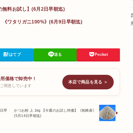
の無料お試し】(6月2日早朝迄)
《ワタリガニ100%》(6月9日早朝迄)
はてブ
送る
Pocket
務用価格で卸売中！
本店で商品を見る ＞
ご用意しています
1日早
かつお粉 上 1kg 【今週のお試し特価】《枕崎産》
(5月14日早朝迄)