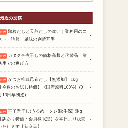
最近の投稿
顆粒だしと天然だしの違い｜業務用のコ
スト・時短・風味の判断基準
カタクチ煮干しの価格高騰と代替品｜業
務用での選び方
かつお椎茸昆布だし【無添加】 1kg
【今週のお試し特価】《国産原料100%》(8
月13日早朝迄)
平子煮干し(うるめ・タレ混:牛深) 9kg
【訳あり特価：会員様限定】を本日より販売
いたします【新商品】