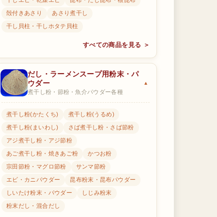
干しエビ・乾燥エビ
昆布・だし昆布・根昆布
殻付きあさり
あさり煮干し
干し貝柱・干しホタテ貝柱
すべての商品を見る ＞
だし・ラーメンスープ用粉末・パ
ウダー
煮干し粉・節粉・魚介パウダー各種
煮干し粉(かたくち)
煮干し粉(うるめ)
煮干し粉(まいわし)
さば煮干し粉・さば節粉
アジ煮干し粉・アジ節粉
あご煮干し粉・焼きあご粉
かつお粉
宗田節粉・マグロ節粉
サンマ節粉
エビ・カニパウダー
昆布粉末・昆布パウダー
しいたけ粉末・パウダー
しじみ粉末
粉末だし・混合だし