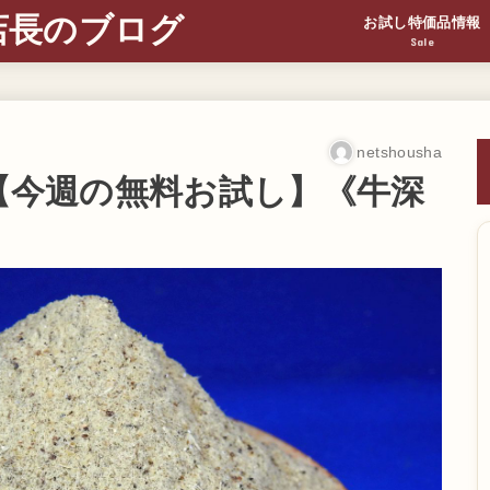
店長のブログ
お試し特価品情報
Sale
netshousha
g【今週の無料お試し】《牛深