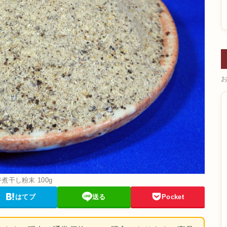
煮干し粉末 100g
はてブ
送る
Pocket