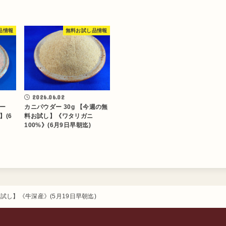
品情報
無料お試し品情報
2026.06.02
ー
カニパウダー 30g 【今週の無
】(6
料お試し】《ワタリガニ
100%》(6月9日早朝迄)
試し】《牛深産》(5月19日早朝迄)