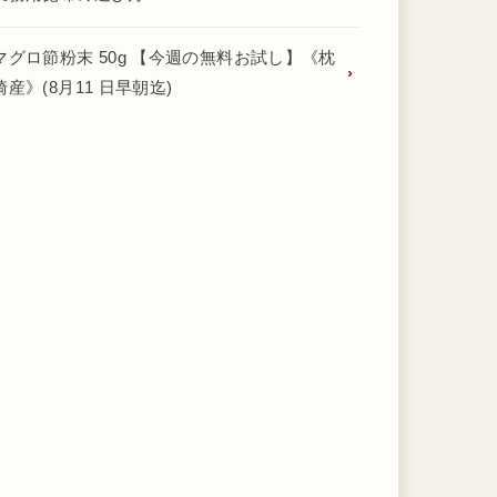
マグロ節粉末 50g 【今週の無料お試し】《枕
崎産》(8月11 日早朝迄)