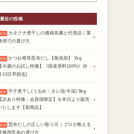
最近の投稿
カタクチ煮干しの価格高騰と代替品｜業
務用での選び方
かつお椎茸昆布だし【無添加】 1kg
【今週のお試し特価】《国産原料100%》(8
月13日早朝迄)
平子煮干し(うるめ・タレ混:牛深) 9kg
【訳あり特価：会員様限定】を本日より販売
いたします【新商品】
昆布だしの正しい取り方｜プロが教える
業務用昆布の選び方