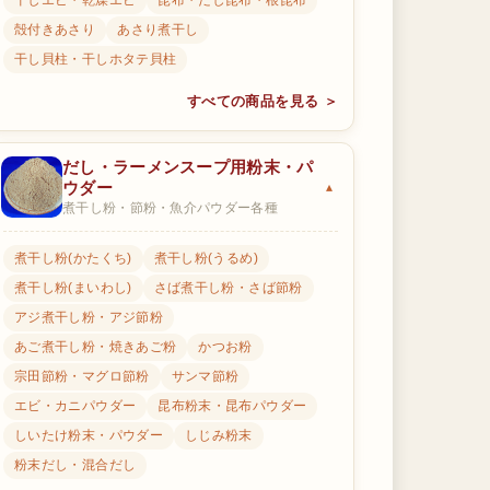
干しエビ・乾燥エビ
昆布・だし昆布・根昆布
殻付きあさり
あさり煮干し
干し貝柱・干しホタテ貝柱
すべての商品を見る ＞
だし・ラーメンスープ用粉末・パ
ウダー
煮干し粉・節粉・魚介パウダー各種
煮干し粉(かたくち)
煮干し粉(うるめ)
煮干し粉(まいわし)
さば煮干し粉・さば節粉
アジ煮干し粉・アジ節粉
あご煮干し粉・焼きあご粉
かつお粉
宗田節粉・マグロ節粉
サンマ節粉
エビ・カニパウダー
昆布粉末・昆布パウダー
しいたけ粉末・パウダー
しじみ粉末
粉末だし・混合だし