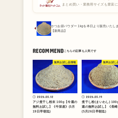
まとめ買い・業務用サイズも豊富に
かつお節パウダー 1kgを本日より販売いたし
【新商品】
RECOMMEND
無料お試し品情報
無料お試し
2026.05.12
2026.05.19
アジ煮干し粉末 100g【今週の
煮干し粉(まいわし) 100
無料お試し】《牛深産》(5月
週の無料お試し】《長崎
19日早朝迄)
(5月26日早朝迄)