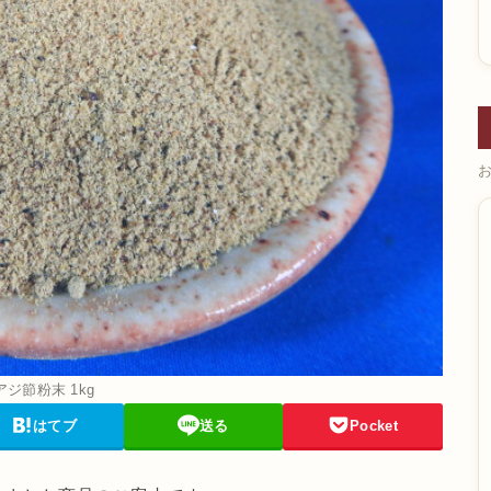
アジ節粉末 1kg
はてブ
送る
Pocket