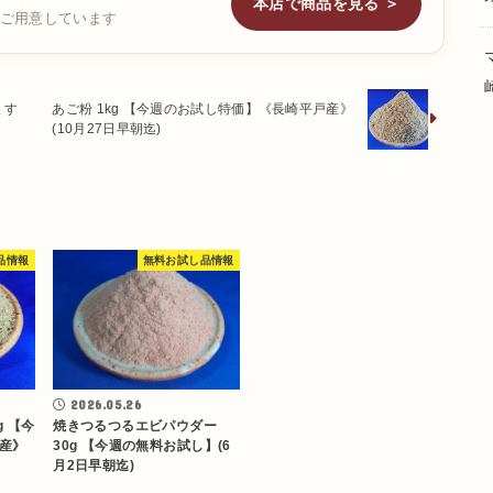
本店で商品を見る ＞
ご用意しています
ます
あご粉 1kg 【今週のお試し特価】《長崎平戸産》
(10月27日早朝迄)
品情報
無料お試し品情報
2026.05.26
焼きつるつるエビパウダー
g 【今
30g 【今週の無料お試し】(6
産》
月2日早朝迄)