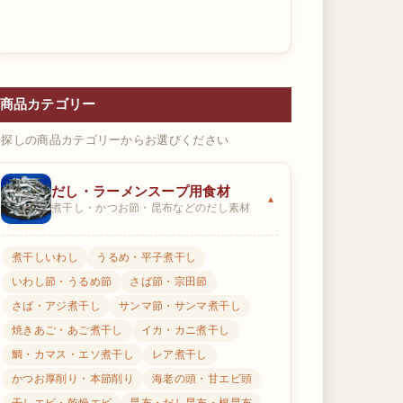
商品カテゴリー
お探しの商品カテゴリーからお選びください
だし・ラーメンスープ用食材
煮干し・かつお節・昆布などのだし素材
煮干しいわし
うるめ・平子煮干し
いわし節・うるめ節
さば節・宗田節
さば・アジ煮干し
サンマ節・サンマ煮干し
焼きあご・あご煮干し
イカ・カニ煮干し
鯛・カマス・エソ煮干し
レア煮干し
かつお厚削り・本節削り
海老の頭・甘エビ頭