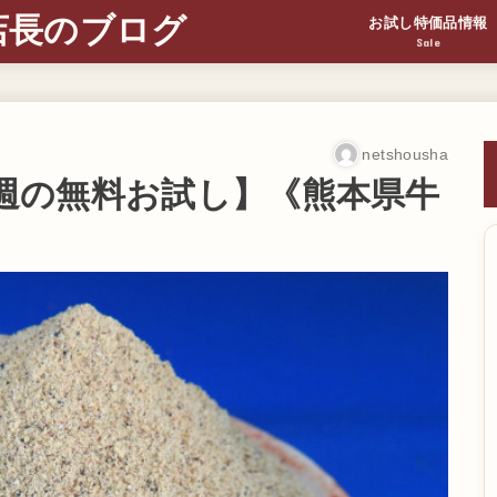
店長のブログ
お試し特価品情報
Sale
netshousha
【今週の無料お試し】《熊本県牛