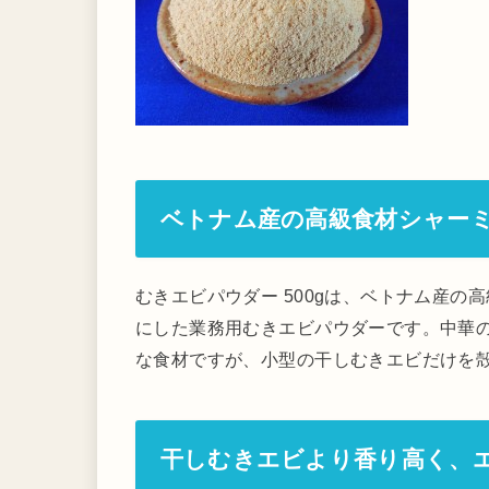
ベトナム産の高級食材シャー
むきエビパウダー 500gは、ベトナム産の
にした業務用むきエビパウダーです。中華
な食材ですが、小型の干しむきエビだけを
干しむきエビより香り高く、