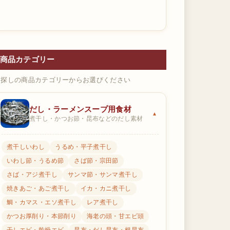
商品カテゴリー
お探しの商品カテゴリーからお選びください
だし・ラーメンスープ用食材
煮干し・かつお節・昆布などのだし素材
煮干しいわし
うるめ・平子煮干し
いわし節・うるめ節
さば節・宗田節
さば・アジ煮干し
サンマ節・サンマ煮干し
焼きあご・あご煮干し
イカ・カニ煮干し
鯛・カマス・エソ煮干し
レア煮干し
かつお厚削り・本節削り
海老の頭・甘エビ頭