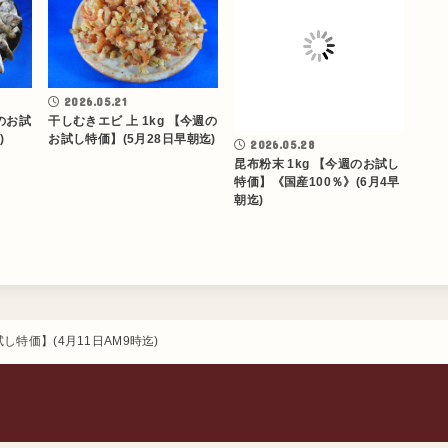
2026.05.21
2026.05.28
週のお試
干しむきエビ 上 1kg 【今週の
昆布粉末 1kg 【今週のお試し
)
お試し特価】(5月28日早朝迄)
特価】《国産100％》(6月4早
朝迄)
し特価】(4月11日AM9時迄)