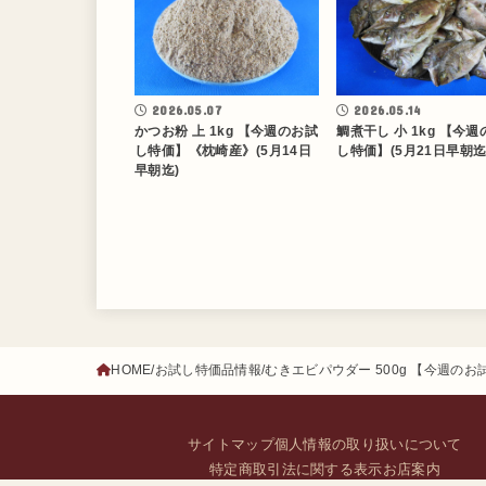
2026.05.07
2026.05.14
かつお粉 上 1kg 【今週のお試
鯛煮干し 小 1kg 【今
し特価】《枕崎産》(5月14日
し特価】(5月21日早朝迄
早朝迄)
HOME
お試し特価品情報
むきエビパウダー 500g 【今週のお試
サイトマップ
個人情報の取り扱いについて
特定商取引法に関する表示
お店案内