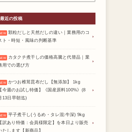
最近の投稿
顆粒だしと天然だしの違い｜業務用のコ
スト・時短・風味の判断基準
カタクチ煮干しの価格高騰と代替品｜業
務用での選び方
かつお椎茸昆布だし【無添加】 1kg
【今週のお試し特価】《国産原料100%》(8
月13日早朝迄)
平子煮干し(うるめ・タレ混:牛深) 9kg
【訳あり特価：会員様限定】を本日より販売
いたします【新商品】