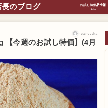
店長のブログ
お試し特価品情報
Sale
netshousha
g 【今週のお試し特価】(4月