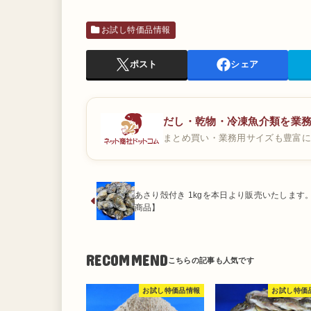
お試し特価品情報
ポスト
シェア
だし・乾物・冷凍魚介類を業
まとめ買い・業務用サイズも豊富に
あさり殻付き 1kgを本日より販売いたします
商品】
RECOMMEND
お試し特価品情報
お試し特価