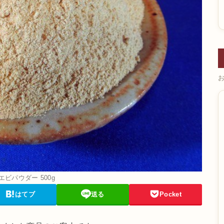
エビパウダー 500g
はてブ
送る
Pocket