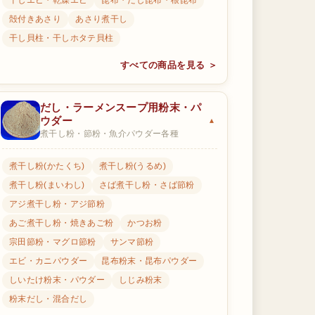
干しエビ・乾燥エビ
昆布・だし昆布・根昆布
殻付きあさり
あさり煮干し
干し貝柱・干しホタテ貝柱
すべての商品を見る ＞
だし・ラーメンスープ用粉末・パ
ウダー
煮干し粉・節粉・魚介パウダー各種
煮干し粉(かたくち)
煮干し粉(うるめ)
煮干し粉(まいわし)
さば煮干し粉・さば節粉
アジ煮干し粉・アジ節粉
あご煮干し粉・焼きあご粉
かつお粉
宗田節粉・マグロ節粉
サンマ節粉
エビ・カニパウダー
昆布粉末・昆布パウダー
しいたけ粉末・パウダー
しじみ粉末
粉末だし・混合だし