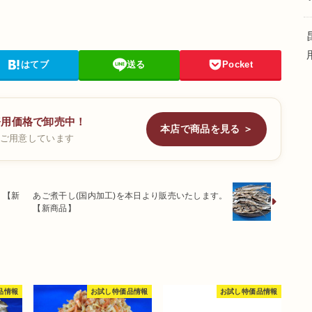
はてブ
送る
Pocket
務用価格で卸売中！
本店で商品を見る ＞
ご用意しています
。【新
あご煮干し(国内加工)を本日より販売いたします。
【新商品】
品情報
お試し特価品情報
お試し特価品情報