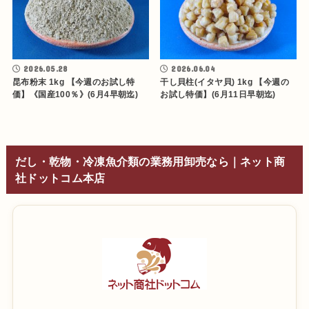
2026.05.28
2026.06.04
昆布粉末 1kg 【今週のお試し特
干し貝柱(イタヤ貝) 1kg 【今週の
価】《国産100％》(6月4早朝迄)
お試し特価】(6月11日早朝迄)
だし・乾物・冷凍魚介類の業務用卸売なら｜ネット商
社ドットコム本店