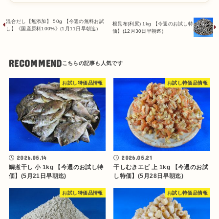
混合だし【無添加】 50g 【今週の無料お試
根昆布(利尻) 1kg 【今週のお試し特
し】《国産原料100%》(1月11日早朝迄)
価】(12月30日早朝迄)
RECOMMEND
お試し特価品情報
お試し特価品情報
2026.05.14
2026.05.21
鯛煮干し 小 1kg 【今週のお試し特
干しむきエビ 上 1kg 【今週のお試
価】(5月21日早朝迄)
し特価】(5月28日早朝迄)
お試し特価品情報
お試し特価品情報