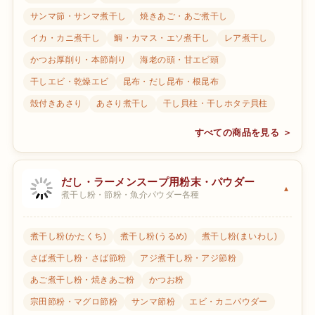
サンマ節・サンマ煮干し
焼きあご・あご煮干し
イカ・カニ煮干し
鯛・カマス・エソ煮干し
レア煮干し
かつお厚削り・本節削り
海老の頭・甘エビ頭
干しエビ・乾燥エビ
昆布・だし昆布・根昆布
殻付きあさり
あさり煮干し
干し貝柱・干しホタテ貝柱
すべての商品を見る ＞
だし・ラーメンスープ用粉末・パウダー
煮干し粉・節粉・魚介パウダー各種
煮干し粉(かたくち)
煮干し粉(うるめ)
煮干し粉(まいわし)
さば煮干し粉・さば節粉
アジ煮干し粉・アジ節粉
あご煮干し粉・焼きあご粉
かつお粉
宗田節粉・マグロ節粉
サンマ節粉
エビ・カニパウダー