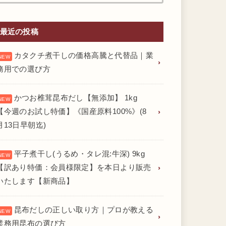
最近の投稿
カタクチ煮干しの価格高騰と代替品｜業
務用での選び方
かつお椎茸昆布だし【無添加】 1kg
【今週のお試し特価】《国産原料100%》(8
月13日早朝迄)
平子煮干し(うるめ・タレ混:牛深) 9kg
【訳あり特価：会員様限定】を本日より販売
いたします【新商品】
昆布だしの正しい取り方｜プロが教える
業務用昆布の選び方