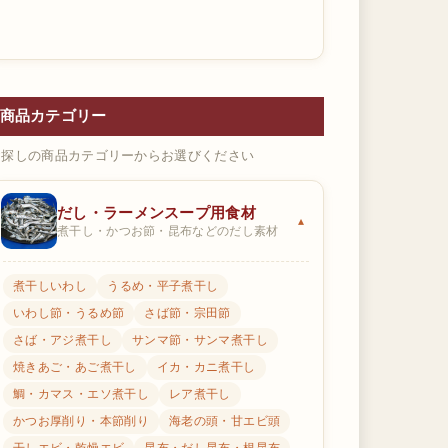
商品カテゴリー
お探しの商品カテゴリーからお選びください
だし・ラーメンスープ用食材
煮干し・かつお節・昆布などのだし素材
煮干しいわし
うるめ・平子煮干し
いわし節・うるめ節
さば節・宗田節
さば・アジ煮干し
サンマ節・サンマ煮干し
焼きあご・あご煮干し
イカ・カニ煮干し
鯛・カマス・エソ煮干し
レア煮干し
かつお厚削り・本節削り
海老の頭・甘エビ頭