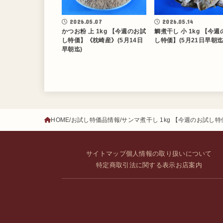
2026.05.07
2026.05.14
かつお粉 上 1kg 【今週のお試
鯛煮干し 小 1kg 【今
し特価】《枕崎産》(5月14日
し特価】(5月21日早朝迄
早朝迄)
HOME
お試し特価品情報
サンマ煮干し 1kg 【今週のお試し特
サイトマップ
個人情報の取り扱いについて
特定商取引法に関する表示
お店案内