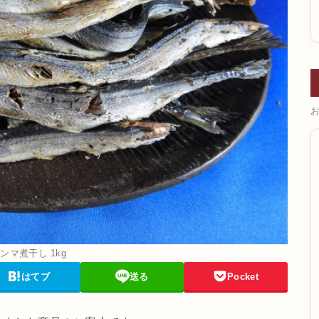
ンマ煮干し 1kg
はてブ
送る
Pocket