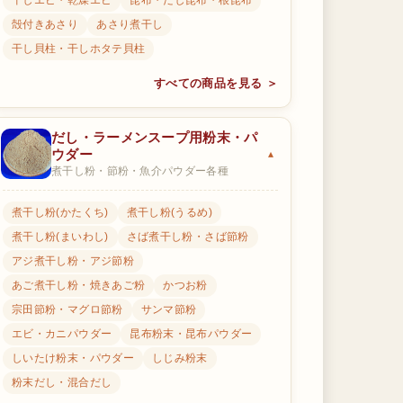
干しエビ・乾燥エビ
昆布・だし昆布・根昆布
殻付きあさり
あさり煮干し
干し貝柱・干しホタテ貝柱
すべての商品を見る ＞
だし・ラーメンスープ用粉末・パ
ウダー
煮干し粉・節粉・魚介パウダー各種
煮干し粉(かたくち)
煮干し粉(うるめ)
煮干し粉(まいわし)
さば煮干し粉・さば節粉
アジ煮干し粉・アジ節粉
あご煮干し粉・焼きあご粉
かつお粉
宗田節粉・マグロ節粉
サンマ節粉
エビ・カニパウダー
昆布粉末・昆布パウダー
しいたけ粉末・パウダー
しじみ粉末
粉末だし・混合だし