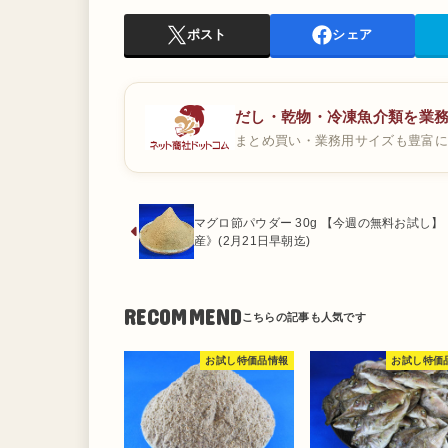
ポスト
シェア
だし・乾物・冷凍魚介類を業
まとめ買い・業務用サイズも豊富に
マグロ節パウダー 30g 【今週の無料お試し】
産》(2月21日早朝迄)
RECOMMEND
お試し特価品情報
お試し特価