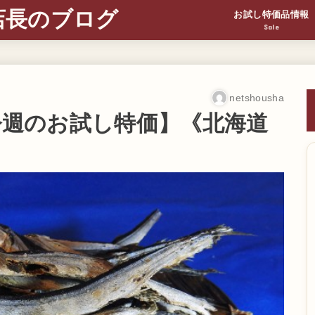
店長のブログ
お試し特価品情報
Sale
netshousha
【今週のお試し特価】《北海道