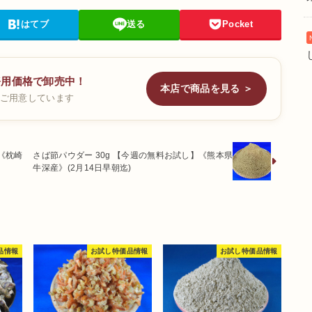
はてブ
送る
Pocket
務用価格で卸売中！
本店で商品を見る ＞
ご用意しています
《枕崎
さば節パウダー 30g 【今週の無料お試し】《熊本県
牛深産》(2月14日早朝迄)
品情報
お試し特価品情報
お試し特価品情報