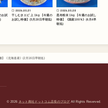
2026.05.21
2026.05.28
週のお試
干しむきエビ 上 1kg 【今週の
昆布粉末 1kg 【今週のお試し
)
お試し特価】(5月28日早朝迄)
特価】《国産100％》(6月4早
朝迄)
価】《北海道産》(2月16日早朝迄)
© 2026
ネット商社ドットコム店長のブログ
All Rights Reserved.