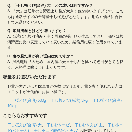
Q. 「干し桜えび(台湾) 大」との違いは何ですか？
A. 「大」は通常の台湾産より粒が大きく色が赤いタイプです。こち
らは通常サイズの台湾産干し桜えびとなります。用途や価格に合わ
せてお選びください。
Q. 駿河湾産とはどう違いますか？
A. 台湾にも駿河湾産と全く同種の桜えびが生息しており、価格は駿
河湾産に比べ安定していて安いため、業務用に広く使用されていま
す。
Q. 色や見た目が良い理由は何ですか？
A. 温風乾燥品のため、国内産の天日干し品と比べて色目がとても良
く、お料理に映える仕上がりです。
容量をお選びいただけます
容量が大きいほどkg単価がお得になります。量を多く使われる方は
大ロットが圧倒的にお買い得です。
干し桜えび(台湾) 500g
干し桜えび(台湾) 5kg
干し桜えび(台湾)
10kg
こちらもおすすめです
干し桜えび(台湾) 大
、
干しむきエビ
、
干しむきえび 上
、
干し小エ
ビ(ベトナム)
、
干し小エビ着色(ベトナム)
も販売いたしておりま