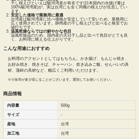
干し桜えびといえば駿河湾産が有名です(日本国内の水揚げ量は
100%駿河湾産)が、実は台湾にも全く同種の桜えびが生息してい
ます。
安定した価格で業務用に最適
台湾産は駿河湾産に比べ価格が安定していて安いため、業務用に
広く使用されています。静岡産の干し桜えびと比べると格安でお
値打ちです。
温風乾燥ならではの鮮やかな色目
温風乾燥品のため、国内産の天日干し品と比べて色目がとても良
く、お料理に映える仕上がりです。
こんな用途におすすめ
お料理のアクセントとしてはもちろん、かき揚げ、もんじゃ焼き、
お好み焼き、焼きそば、チャーハン、炊き込みご飯、せんべいの具
材、蒲鉾の具材など、幅広くご利用いただけます。
※小魚等が多少混じることがございます。選別してお使いください。
商品情報
内容量
500g
サイズ
-
産地
台湾
加工地
台湾