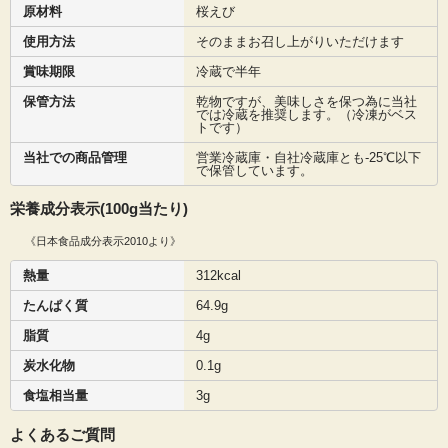
原材料
桜えび
使用方法
そのままお召し上がりいただけます
賞味期限
冷蔵で半年
保管方法
乾物ですが、美味しさを保つ為に当社
では冷蔵を推奨します。（冷凍がベス
トです）
当社での商品管理
営業冷蔵庫・自社冷蔵庫とも-25℃以下
で保管しています。
栄養成分表示(100g当たり)
《日本食品成分表示2010より》
熱量
312kcal
たんぱく質
64.9g
脂質
4g
炭水化物
0.1g
食塩相当量
3g
よくあるご質問