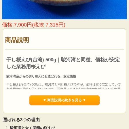
価格:7,900円(税抜 7,315円)
商品説明
干し桜えび(台湾) 500g｜駿河湾と同種、価格が安定
した業務用桜えび
駿河湾産からの切り替えにも選ばれる、安定価格
干し桜えび(台湾) 500gは、駿河湾と同じ桜えびですが、価格は安く安定していて
業務用途に最適な干し桜えびです。業務用に今まで駿河湾産の乾燥桜えびを使用
されていたお客様も、安さから干し桜えび(台湾)に切り替える方が多数いらっしゃ
います。
▼ 商品説明の続きを見る ▼
当社の干し桜えび(台湾)は出荷直前まで冷凍保存のため、常温保管品にありがちな
香りの抜けがなく、美味しい干し桜えびです。
選ばれる3つの理由
駿河湾と全く同種の桜えび