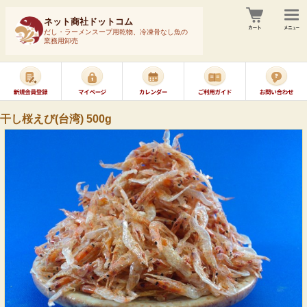
ネット商社ドットコム
だし・ラーメンスープ用乾物、冷凍骨なし魚の
業務用卸売
干し桜えび(台湾) 500g