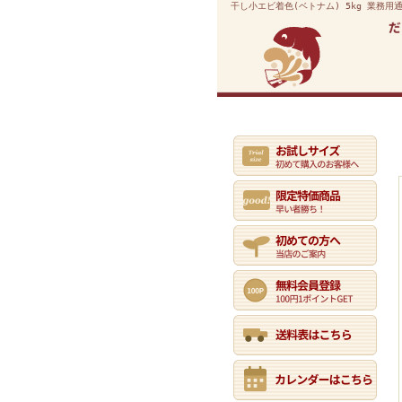
干し小エビ着色(ベトナム) 5kg 業務
業務用通販トップ
初めての方へ