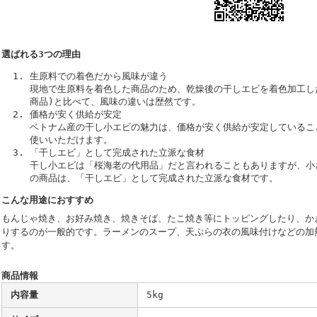
選ばれる3つの理由
生原料での着色だから風味が違う
現地で生原料を着色した商品のため、乾燥後の干しエビを着色加工し
商品)と比べて、風味の違いは歴然です。
価格が安く供給が安定
ベトナム産の干し小エビの魅力は、価格が安く供給が安定しているこ
使いいただけます。
「干しエビ」として完成された立派な食材
干し小エビは「桜海老の代用品」だと言われることもありますが、小
の商品は、「干しエビ」として完成された立派な食材です。
こんな用途におすすめ
もんじゃ焼き、お好み焼き、焼きそば、たこ焼き等にトッピングしたり、か
りするのが一般的です。ラーメンのスープ、天ぷらの衣の風味付けなどの加
す。
商品情報
内容量
5kg