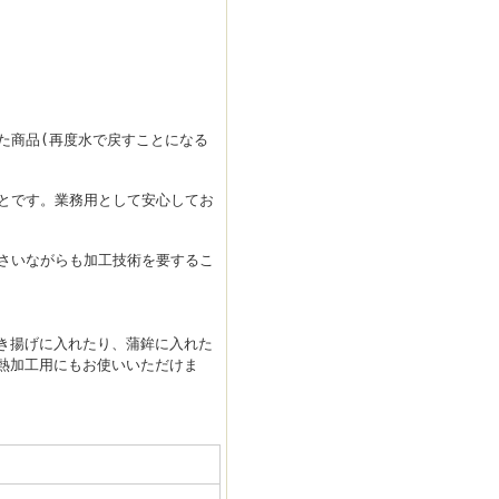
た商品(再度水で戻すことになる
とです。業務用として安心してお
さいながらも加工技術を要するこ
き揚げに入れたり、蒲鉾に入れた
熱加工用にもお使いいただけま