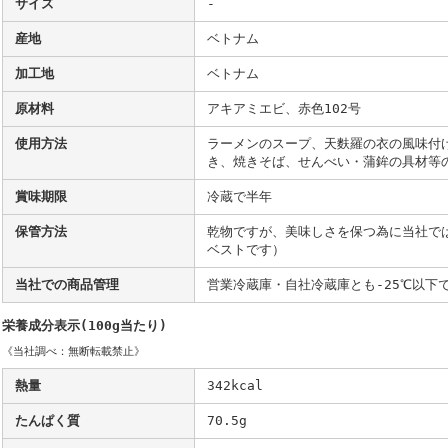
サイズ
-
産地
ベトナム
加工地
ベトナム
原材料
アキアミエビ、赤色102号
使用方法
ラーメンのスープ、天麩羅の衣の風味付
き、焼きそば、せんべい・蒲鉾の具材等
賞味期限
冷蔵で半年
保管方法
乾物ですが、美味しさを保つ為に当社で
ベストです）
当社での商品管理
営業冷蔵庫・自社冷蔵庫とも-25℃以下
栄養成分表示(100g当たり)
《当社調べ：無断転載禁止》
熱量
342kcal
たんぱく質
70.5g