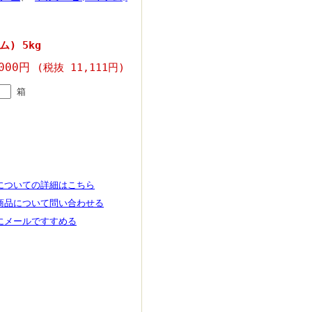
) 5kg
,000円
(税抜 11,111円)
箱
についての詳細はこちら
商品について問い合わせる
にメールですすめる