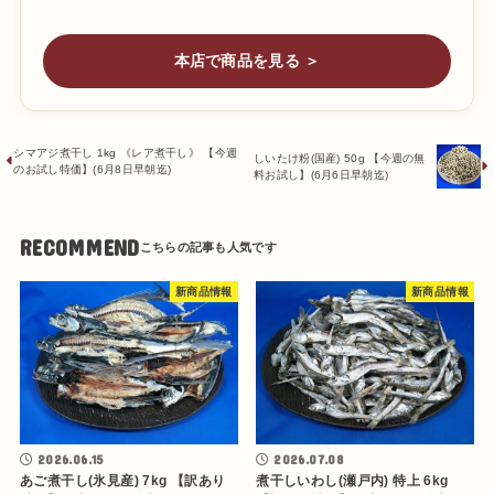
本店で商品を見る ＞
シマアジ煮干し 1kg 《レア煮干し》 【今週
しいたけ粉(国産) 50g 【今週の無
のお試し特価】(6月8日早朝迄)
料お試し】(6月6日早朝迄)
RECOMMEND
新商品情報
新商品情報
2026.06.15
2026.07.08
あご煮干し(氷見産) 7kg 【訳あり
煮干しいわし(瀬戸内) 特上 6kg