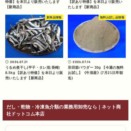
特価】を本日より販売いたします
【訳あり特価】を本日より販売い
【新商品】
たします【新商品】
新商品情報
無料お試し品情報
2026.07.31
2026.07.14
うるめ煮干し(平子・タレ混:長崎)
宗田節パウダー 30g 【今週の無料
8.5kg 【訳あり特価】を本日より販
お試し】《牛深産》(7月21日早朝
売いたします【新商品】
迄)
だし・乾物・冷凍魚介類の業務用卸売なら｜ネット商
社ドットコム本店