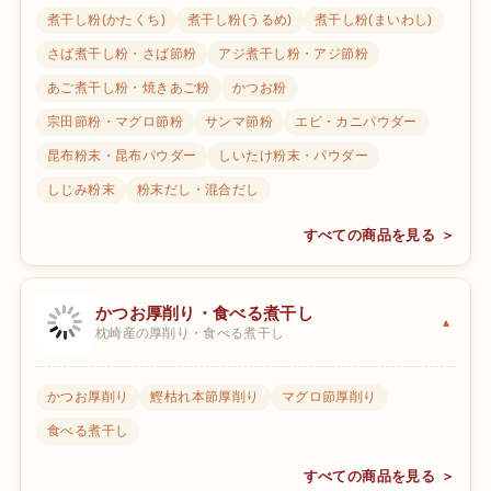
煮干し粉(かたくち)
煮干し粉(うるめ)
煮干し粉(まいわし)
さば煮干し粉・さば節粉
アジ煮干し粉・アジ節粉
あご煮干し粉・焼きあご粉
かつお粉
宗田節粉・マグロ節粉
サンマ節粉
エビ・カニパウダー
昆布粉末・昆布パウダー
しいたけ粉末・パウダー
しじみ粉末
粉末だし・混合だし
すべての商品を見る ＞
かつお厚削り・食べる煮干し
枕崎産の厚削り・食べる煮干し
かつお厚削り
鰹枯れ本節厚削り
マグロ節厚削り
食べる煮干し
すべての商品を見る ＞