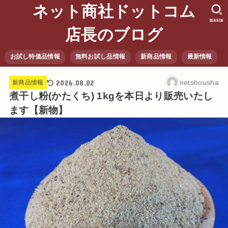
ネット商社ドットコム
SEARCH
店長のブログ
お試し特価品情報
無料お試し品情報
新商品情報
最新情報
2026.08.02
netshousha
新商品情報
煮干し粉(かたくち) 1kgを本日より販売いたし
ます【新物】