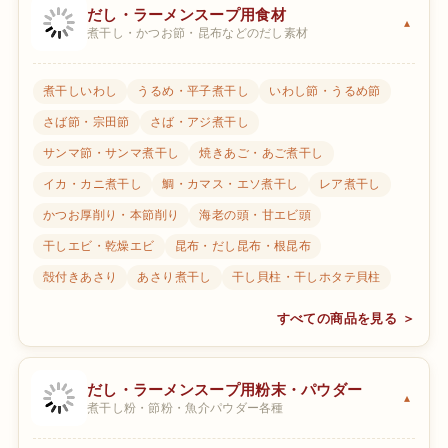
だし・ラーメンスープ用食材
煮干し・かつお節・昆布などのだし素材
煮干しいわし
うるめ・平子煮干し
いわし節・うるめ節
さば節・宗田節
さば・アジ煮干し
サンマ節・サンマ煮干し
焼きあご・あご煮干し
イカ・カニ煮干し
鯛・カマス・エソ煮干し
レア煮干し
かつお厚削り・本節削り
海老の頭・甘エビ頭
干しエビ・乾燥エビ
昆布・だし昆布・根昆布
殻付きあさり
あさり煮干し
干し貝柱・干しホタテ貝柱
すべての商品を見る ＞
だし・ラーメンスープ用粉末・パウダー
煮干し粉・節粉・魚介パウダー各種