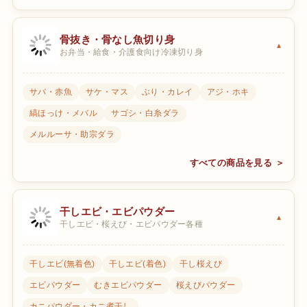
骨抜き・骨なし魚切り身
お弁当・給食・介護食向け冷凍切り身
サバ・赤魚
サケ・マス
ぶり・カレイ
アジ・ホキ
縞ほっけ・メバル
サゴシ・白糸ダラ
メルルーサ・助宗ダラ
すべての商品を見る ＞
干しエビ・エビパウダー
干しエビ・桜えび・エビパウダー各種
干しエビ(無着色)
干しエビ(着色)
干し桜えび
エビパウダー
むきエビパウダー
桜えびパウダー
カニパウダー・カニ煮干し