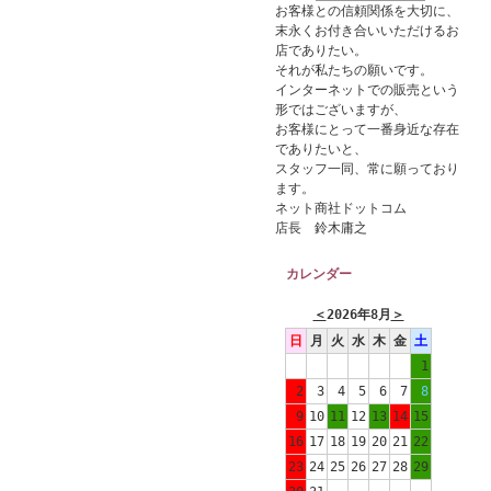
お客様との信頼関係を大切に、
末永くお付き合いいただけるお
店でありたい。
それが私たちの願いです。
インターネットでの販売という
形ではございますが、
お客様にとって一番身近な存在
でありたいと、
スタッフ一同、常に願っており
ます。
ネット商社ドットコム
店長 鈴木庸之
カレンダー
＜
2026年8月
＞
日
月
火
水
木
金
土
1
2
3
4
5
6
7
8
9
10
11
12
13
14
15
16
17
18
19
20
21
22
23
24
25
26
27
28
29