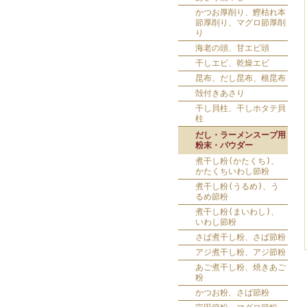
かつお厚削り、鰹枯れ本
節厚削り、マグロ節厚削
り
海老の頭、甘エビ頭
干しエビ、乾燥エビ
昆布、だし昆布、根昆布
殻付きあさり
干し貝柱、干しホタテ貝
柱
だし・ラーメンスープ用
粉末・パウダー
煮干し粉(かたくち)、
かたくちいわし節粉
煮干し粉(うるめ)、う
るめ節粉
煮干し粉(まいわし)、
いわし節粉
さば煮干し粉、さば節粉
アジ煮干し粉、アジ節粉
あご煮干し粉、焼きあご
粉
かつお粉、さば節粉