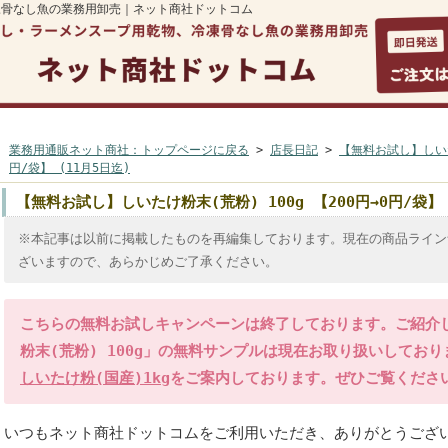
凍骨なし魚の業務用卸売｜ネット商社ドットコム
マイページ
ご利用案内
よくある質問
カートを見る
お
業務用通販ネット商社：トップページに戻る
>
店長日記
>
【無料お試し】しいたけ
円/袋】 (11月5日迄)
【無料お試し】しいたけ粉末(荒粉) 100g 【200円→0円/袋】 
※本記事は以前に掲載したものを再編集しております。現在の商品ライン
ざいますので、あらかじめご了承ください。
こちらの無料お試しキャンペーンは終了しております。ご紹介
粉末(荒粉) 100g」の無料サンプルは現在お取り扱いしてお
しいたけ粉(国産)1kg
をご案内しております。ぜひご覧くださ
いつもネット商社ドットコムをご利用いただき、ありがとうござ