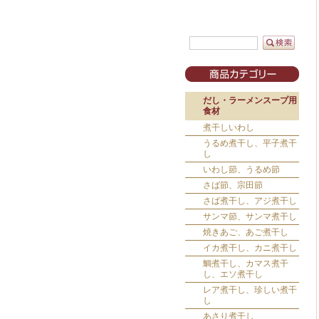
だし・ラーメンスープ用
食材
煮干しいわし
うるめ煮干し、平子煮干
し
いわし節、うるめ節
さば節、宗田節
さば煮干し、アジ煮干し
サンマ節、サンマ煮干し
焼きあご、あご煮干し
イカ煮干し、カニ煮干し
鯛煮干し、カマス煮干
し、エソ煮干し
レア煮干し、珍しい煮干
し
あさり煮干し