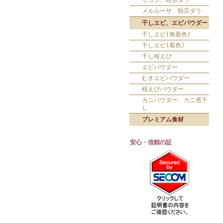
サゴシ、白糸ダラ
メルルーサ、助宗ダラ
干しエビ、エビパウダー
干しエビ(無着色)
干しエビ(着色)
干し桜えび
エビパウダー
むきエビパウダー
桜えびパウダー
カニパウダー、カニ煮干
し
プレミアム食材
安心・信頼の証