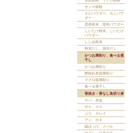
宗田節粉、マグロ節粉
サンマ節粉
エビパウダー、カニパウ
ダー
昆布粉末、昆布パウダー
しいたけ粉末、しいたけ
パウダー
しじみ粉末
粉末だし、混合だし
かつお厚削り、食べる煮
干し
かつお厚削り
鰹枯れ本節厚削り
マグロ節厚削り
食べる煮干し
骨抜き・骨なし魚切り身
サバ、赤魚
サケ、マス
ぶり、カレイ
アジ、ホキ
縞ほっけ、メバル