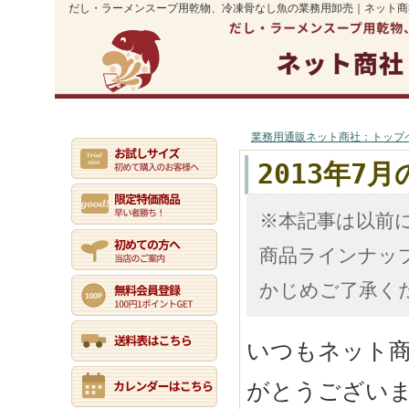
だし・ラーメンスープ用乾物、冷凍骨なし魚の業務用卸売｜ネット商
業務用通販トップ
初めての方へ
マイページ
ご利用案内
業務用通販ネット商社：トップ
2013年
※本記事は以前
商品ラインナッ
かじめご了承く
いつもネット
がとうござい