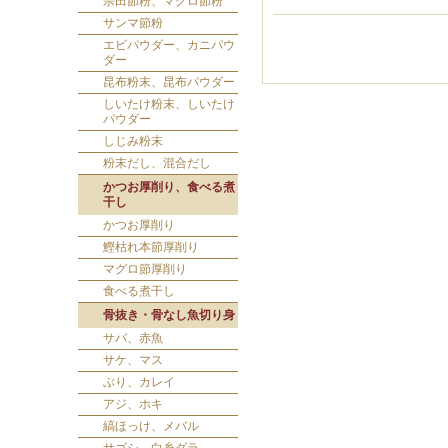
宗田節粉、マグロ節粉
サンマ節粉
エビパウダー、カニパウ
ダー
昆布粉末、昆布パウダー
しいたけ粉末、しいたけ
パウダー
しじみ粉末
粉末だし、混合だし
かつお厚削り、食べる煮
干し
かつお厚削り
鰹枯れ本節厚削り
マグロ節厚削り
食べる煮干し
骨抜き・骨なし魚切り身
サバ、赤魚
サケ、マス
ぶり、カレイ
アジ、ホキ
縞ほっけ、メバル