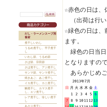
☆赤色の日は、
（出荷は行い
☆緑色の日は、
だし・ラーメンスープ用
食材
ます。
煮干しいわし
うるめ煮干し、平子煮干
緑色の日当日
し
いわし節、うるめ節
となりますの
さば節、宗田節
さば煮干し、アジ煮干し
あらかじめご
サンマ節、サンマ煮干し
焼きあご、あご煮干し
2013年7月
イカ煮干し、カニ煮干し
日
月
火
水
木
金
土
鯛煮干し、カマス煮干
し、エソ煮干し
1
2
3
4
5
6
レア煮干し、珍しい煮干
7
8
9
10
11
12
13
し
あさり煮干し