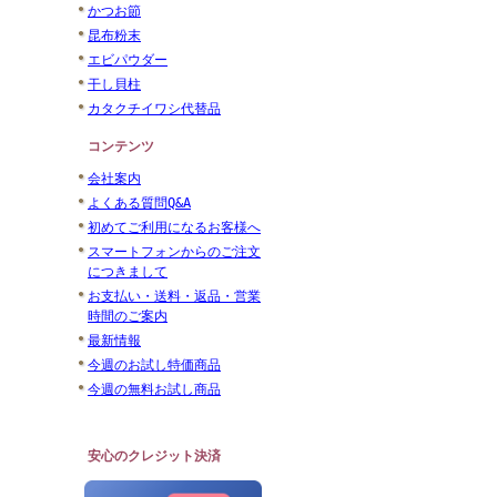
かつお節
昆布粉末
エビパウダー
干し貝柱
カタクチイワシ代替品
コンテンツ
会社案内
よくある質問Q&A
初めてご利用になるお客様へ
スマートフォンからのご注文
につきまして
お支払い・送料・返品・営業
時間のご案内
最新情報
今週のお試し特価商品
今週の無料お試し商品
安心のクレジット決済