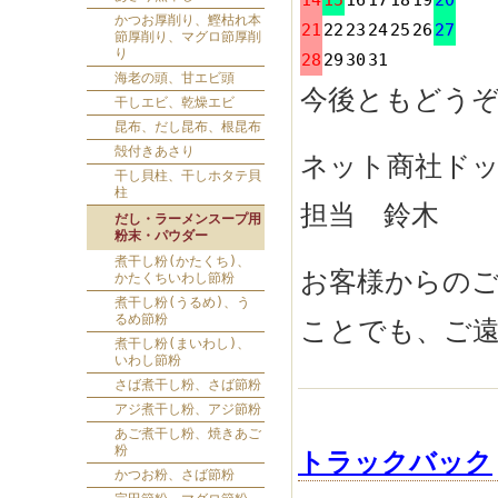
14
15
16
17
18
19
20
かつお厚削り、鰹枯れ本
21
22
23
24
25
26
27
節厚削り、マグロ節厚削
り
28
29
30
31
海老の頭、甘エビ頭
今後ともどう
干しエビ、乾燥エビ
昆布、だし昆布、根昆布
殻付きあさり
ネット商社ド
干し貝柱、干しホタテ貝
柱
担当 鈴木
だし・ラーメンスープ用
粉末・パウダー
煮干し粉(かたくち)、
お客様からの
かたくちいわし節粉
煮干し粉(うるめ)、う
るめ節粉
ことでも、ご
煮干し粉(まいわし)、
いわし節粉
さば煮干し粉、さば節粉
アジ煮干し粉、アジ節粉
あご煮干し粉、焼きあご
粉
トラックバック
かつお粉、さば節粉