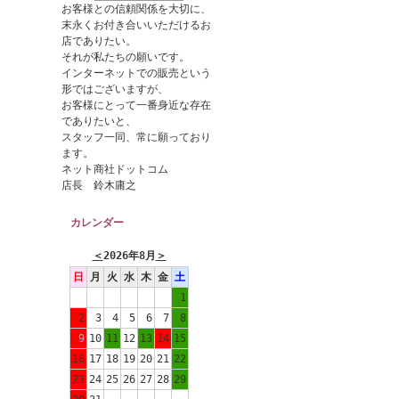
お客様との信頼関係を大切に、
末永くお付き合いいただけるお
店でありたい。
それが私たちの願いです。
インターネットでの販売という
形ではございますが、
お客様にとって一番身近な存在
でありたいと、
スタッフ一同、常に願っており
ます。
ネット商社ドットコム
店長 鈴木庸之
カレンダー
＜
2026年8月
＞
日
月
火
水
木
金
土
1
2
3
4
5
6
7
8
9
10
11
12
13
14
15
16
17
18
19
20
21
22
23
24
25
26
27
28
29