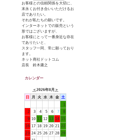
お客様との信頼関係を大切に、
末永くお付き合いいただけるお
店でありたい。
それが私たちの願いです。
インターネットでの販売という
形ではございますが、
お客様にとって一番身近な存在
でありたいと、
スタッフ一同、常に願っており
ます。
ネット商社ドットコム
店長 鈴木庸之
カレンダー
＜
2026年8月
＞
日
月
火
水
木
金
土
1
2
3
4
5
6
7
8
9
10
11
12
13
14
15
16
17
18
19
20
21
22
23
24
25
26
27
28
29