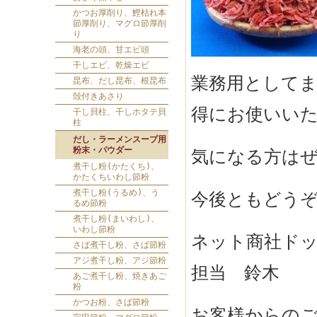
かつお厚削り、鰹枯れ本
節厚削り、マグロ節厚削
り
海老の頭、甘エビ頭
干しエビ、乾燥エビ
業務用として
昆布、だし昆布、根昆布
殻付きあさり
得にお使いい
干し貝柱、干しホタテ貝
柱
だし・ラーメンスープ用
粉末・パウダー
気になる方は
煮干し粉(かたくち)、
かたくちいわし節粉
煮干し粉(うるめ)、う
今後ともどう
るめ節粉
煮干し粉(まいわし)、
いわし節粉
ネット商社ド
さば煮干し粉、さば節粉
アジ煮干し粉、アジ節粉
担当 鈴木
あご煮干し粉、焼きあご
粉
かつお粉、さば節粉
お客様からの