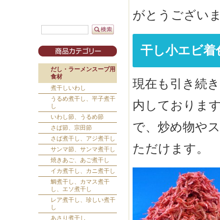
がとうござい
干し小エビ着
だし・ラーメンスープ用
食材
現在も引き続き
煮干しいわし
うるめ煮干し、平子煮干
内しておりま
し
いわし節、うるめ節
で、炒め物や
さば節、宗田節
さば煮干し、アジ煮干し
ただけます。
サンマ節、サンマ煮干し
焼きあご、あご煮干し
イカ煮干し、カニ煮干し
鯛煮干し、カマス煮干
し、エソ煮干し
レア煮干し、珍しい煮干
し
あさり煮干し