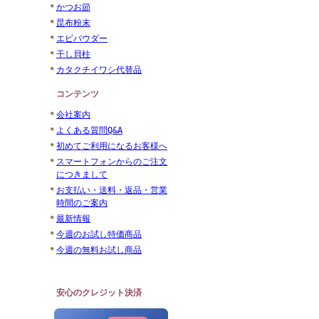
かつお節
昆布粉末
エビパウダー
干し貝柱
カタクチイワシ代替品
コンテンツ
会社案内
よくある質問Q&A
初めてご利用になるお客様へ
スマートフォンからのご注文
につきまして
お支払い・送料・返品・営業
時間のご案内
最新情報
今週のお試し特価商品
今週の無料お試し商品
安心のクレジット決済