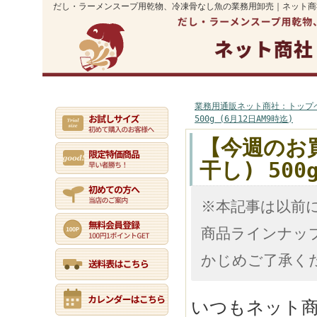
だし・ラーメンスープ用乾物、冷凍骨なし魚の業務用卸売｜ネット商
業務用通販トップ
初めての方へ
マイページ
ご利用案内
業務用通販ネット商社：トップ
500g (6月12日AM9時迄)
【今週のお
干し) 500
※本記事は以前
商品ラインナッ
かじめご了承く
いつもネット