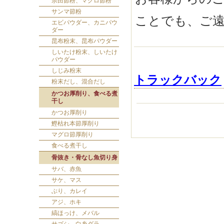
宗田節粉、マグロ節粉
サンマ節粉
ことでも、ご
エビパウダー、カニパウ
ダー
昆布粉末、昆布パウダー
しいたけ粉末、しいたけ
パウダー
しじみ粉末
トラックバック
粉末だし、混合だし
かつお厚削り、食べる煮
干し
かつお厚削り
鰹枯れ本節厚削り
マグロ節厚削り
食べる煮干し
骨抜き・骨なし魚切り身
サバ、赤魚
サケ、マス
ぶり、カレイ
アジ、ホキ
縞ほっけ、メバル