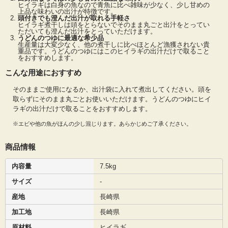
通常煮干しと言われるとカタクチイワシの煮干しですが、ヒイラギ煮干しは白身
ヒイラギは白身の魚なので青魚に比べ雑味が少なく、少し甘めの
の魚ですので少し甘めの上品なだしで美味しい煮干しです。ヒイラギ煮干しは頭
上品な味わいの出汁が特徴です。
頭付きでも澄んだ出汁が取れる手軽さ
をとらないでそのまま丸ごと出汁をとっていただいても澄んだ出汁をとっていた
ヒイラギ煮干しは頭をとらないでそのまま丸ごと出汁をとってい
だけます。ヒイラギ煮干しはほとんど生産されないかなり珍しい煮干しですが、
ただいても澄んだ出汁をとっていただけます。
抜群に美味しい出汁が取れます。うどんのつゆにはこのヒイラギの出汁だけで取
うどんのつゆに最適な希少品
ることをおすすめします。珍しいヒイラギ煮干しをぜひ一度お試しください。
生産量は大変少なく、他の煮干しに比べほとんど漁獲されない貴
重品です。うどんのつゆにはこのヒイラギの出汁だけで取ること
をおすすめします。
こんな用途におすすめ
そのままご使用になるか、出汁袋に入れて煮出してください。頭を
取らずにそのまま丸ごとお使いいただけます。うどんのつゆにヒイ
ラギの出汁だけで取ることをおすすめします。
※エビや他の魚がほんの少し混じります。あらかじめご了承ください。
商品情報
内容量
7.5kg
サイズ
-
産地
長崎県
加工地
長崎県
原材料
ヒイラギ