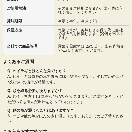
ご使用方法
そのままご使用になるか、出汁袋に入
れて煮出してください
賞味期限
冷蔵で半年、冷凍で1年
保管方法
乾物ですが、美味しさを保つ為に当社
では冷蔵を推奨します。(冷凍がベスト
です)
当社での商品管理
営業冷蔵庫では-25℃以下、出荷直前ま
で-15℃で保管しています。
よくあるご質問
Q. ヒイラギとはどんな魚ですか？
A. ヒイラギは白身の魚で青魚に比べ雑味が少なく、少し甘めの上品
な味わいの出汁が特徴です。
Q. 頭を取る必要がありますか？
A. ヒイラギ煮干しは頭をとらないでそのまま丸ごと出汁をとってい
ただいても澄んだ出汁をとっていただけます。
Q. 他の魚が混じることはありますか？
A. エビや他の魚がほんの少し混じります。あらかじめご了承くださ
い。
こちらもおすすめです