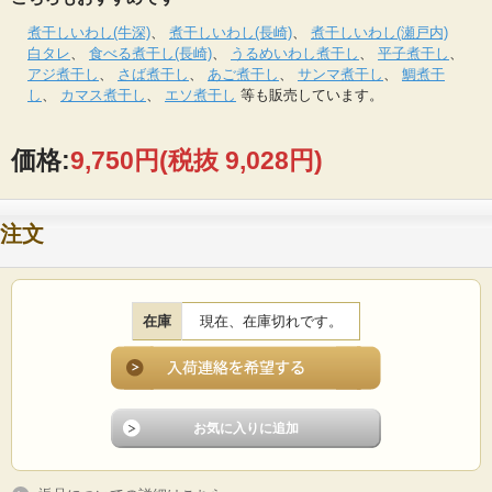
煮干しいわし(牛深)
、
煮干しいわし(長崎)
、
煮干しいわし(瀬戸内)
白タレ
、
食べる煮干し(長崎)
、
うるめいわし煮干し
、
平子煮干し
、
アジ煮干し
、
さば煮干し
、
あご煮干し
、
サンマ煮干し
、
鯛煮干
し
、
カマス煮干し
、
エソ煮干し
等も販売しています。
価格:
9,750円
(税抜 9,028円)
注文
在庫
現在、在庫切れです。