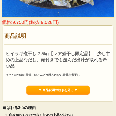
価格:9,750円(税抜 9,028円)
商品説明
ヒイラギ煮干し 7.5kg【レア煮干し限定品】｜少し甘
めの上品なだし、頭付きでも澄んだ出汁が取れる希
少品
うどんのつゆに最適、ほとんど漁獲されない貴重な煮干し
※エビや他の魚がほんの少し混じります。あらかじめご了承ください。現在、在
庫切れとなっております。入荷をご希望の方は
入荷連絡
をご登録ください。
▼ 商品説明の続きを見る ▼
ヒイラギ煮干し 7.5kgは長崎産の新鮮なヒイラギを煮干し加工したヒイラギ煮干し
です。ヒイラギは白身の魚なので青魚に比べ雑味が少なく、少し甘めの上品な味
わいの出汁が特徴です。生産量は大変少なく、他の煮干しに比べほとんど漁獲さ
れない貴重品です。当社のヒイラギ煮干しは出荷直前まで冷凍保存ですので、常
選ばれる3つの理由
温で保管されているものに比べ香りの抜けがない出汁が取れます。
白身魚ならではの少し甘めの上品な味わい