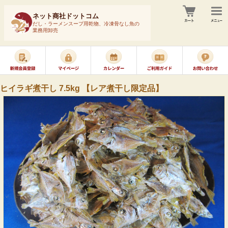
ネット商社ドットコム
だし・ラーメンスープ用乾物、冷凍骨なし魚の
業務用卸売
ヒイラギ煮干し 7.5kg 【レア煮干し限定品】