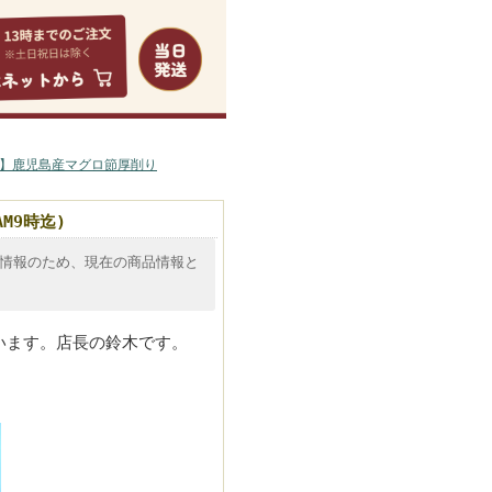
問合せ
サイトマップ
】鹿児島産マグロ節厚削り
M9時迄)
情報のため、現在の商品情報と
います。店長の鈴木です。