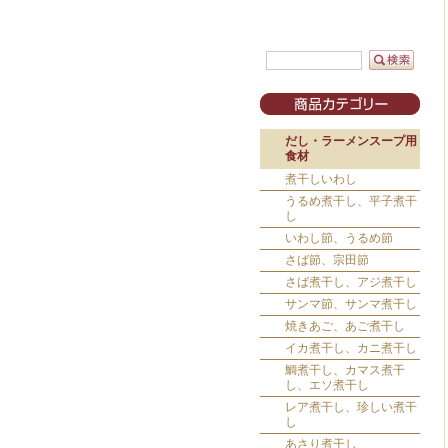
だし・ラーメンスープ用
食材
煮干しいわし
うるめ煮干し、平子煮干
し
いわし節、うるめ節
さば節、宗田節
さば煮干し、アジ煮干し
サンマ節、サンマ煮干し
焼きあご、あご煮干し
イカ煮干し、カニ煮干し
鯛煮干し、カマス煮干
し、エソ煮干し
レア煮干し、珍しい煮干
し
あさり煮干し