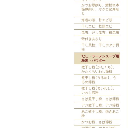
かつお厚削り、鰹枯れ本
節厚削り、マグロ節厚削
り
海老の頭、甘エビ頭
干しエビ、乾燥エビ
昆布、だし昆布、根昆布
殻付きあさり
干し貝柱、干しホタテ貝
柱
だし・ラーメンスープ用
粉末・パウダー
煮干し粉(かたくち)、
かたくちいわし節粉
煮干し粉(うるめ)、う
るめ節粉
煮干し粉(まいわし)、
いわし節粉
さば煮干し粉、さば節粉
アジ煮干し粉、アジ節粉
あご煮干し粉、焼きあご
粉
かつお粉、さば節粉