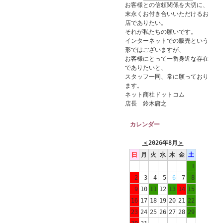
お客様との信頼関係を大切に、
末永くお付き合いいただけるお
店でありたい。
それが私たちの願いです。
インターネットでの販売という
形ではございますが、
お客様にとって一番身近な存在
でありたいと、
スタッフ一同、常に願っており
ます。
ネット商社ドットコム
店長 鈴木庸之
カレンダー
＜
2026年8月
＞
日
月
火
水
木
金
土
1
2
3
4
5
6
7
8
9
10
11
12
13
14
15
16
17
18
19
20
21
22
23
24
25
26
27
28
29