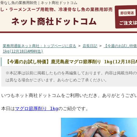
凍骨なし魚の業務用卸売｜ネット商社ドットコム
マイページ
ご利用案内
よくある質問
カートを見る
お
業務用通販ネット商社：トップページに戻る
>
店長日記
>
【今週のお試し特価
1kg(12月18日AM9時迄)
【今週のお試し特価】鹿児島産マグロ節厚削り 1kg(12月18日A
※本記事は以前に掲載したものを再編集しております。内容は掲載当時の
は異なる場合がございます。あらかじめご了承ください。
いつもネット商社ドットコムをご利用いただき、ありがとうござ
本日は
マグロ節厚削り 1kg
のご紹介です。