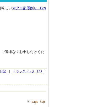
美味しい
マグロ節厚削り 1kg
、ご遠慮なくお申し付けくだ
日記
｜
トラックバック (0)
｜
page top