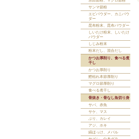
宗田節粉、マグロ節粉
サンマ節粉
エビパウダー、カニパウ
ダー
昆布粉末、昆布パウダー
しいたけ粉末、しいたけ
パウダー
しじみ粉末
粉末だし、混合だし
かつお厚削り、食べる煮
干し
かつお厚削り
鰹枯れ本節厚削り
マグロ節厚削り
食べる煮干し
骨抜き・骨なし魚切り身
サバ、赤魚
サケ、マス
ぶり、カレイ
アジ、ホキ
縞ほっけ、メバル