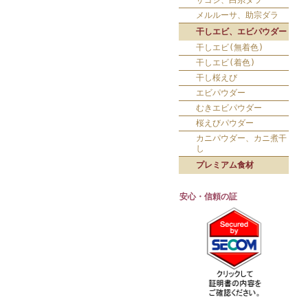
サゴシ、白糸ダラ
メルルーサ、助宗ダラ
干しエビ、エビパウダー
干しエビ(無着色)
干しエビ(着色)
干し桜えび
エビパウダー
むきエビパウダー
桜えびパウダー
カニパウダー、カニ煮干
し
プレミアム食材
安心・信頼の証