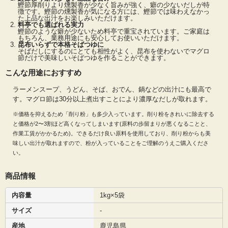
鰹節厚削りより燻製香が少なく旨みが強く、癖の少ないだしが特
とができます。当社のマグロ節厚削りは出荷直前まで冷凍保存のため、常温保管
徴です。鰹節の燻製香が気になる方には、鰹節では味わえなかっ
品にありがちな香りの抜けがなく美味しい出汁が取れます。
た上品な出汁をお楽しみいただけます。
料亭でも選ばれる実力
鰹節のような癖が少ないため料亭で重宝されています。ご家庭は
もちろん、業務用途にも安心してお使いいただけます。
昆布いらずで本格そばつゆに
そばだしにするのにとても相性がよく、昆布を使わないでマグロ
節だけで美味しいそばつゆを作ることができます。
こんな用途におすすめ
ラーメンスープ、うどん、そば、おでん、鍋などの出汁にも最高で
す。マグロ節は30分以上煮出すことにより濃厚なだしが取れます。
※価格を抑えるため「削り粉」も多少入っています。削り粉をきれいに除去する
と価格が2〜3割ほど高くなってしまいます(原料の歩留まりが悪くなることと、
作業工賃がかかるため)。できるだけ良い原料を使用しており、削り粉からも美
味しい出汁が取れますので、粉が入っていることをご理解のうえご購入くださ
い。
商品情報
内容量
1kg×5袋
サイズ
-
産地
鹿児島県