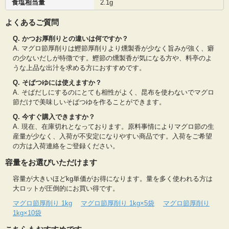
食塩相当量
2.1g
よくあるご質問
Q. かつお厚削りとの違いは何ですか？
A. マグロ節厚削りは鰹節厚削りより燻製香が少なく旨みが強く、癖
の少ないだしが特徴です。鰹節の燻製香が気になる方や、料亭のよ
うな上品な出汁を求める方におすすめです。
Q. そばつゆには使えますか？
A. そばだしにするのにとても相性がよく、昆布を使わないでマグロ
節だけで美味しいそばつゆを作ることができます。
Q. 今すぐ購入できますか？
A. 現在、在庫切れとなっております。原料事情によりマグロ節の生
産量が少なく、入荷が不安定になりやすい商品です。入荷をご希望
の方は入荷連絡をご登録ください。
容量をお選びいただけます
容量が大きいほどkg単価がお得になります。量を多く使われる方は
大ロットが圧倒的にお買い得です。
マグロ節厚削り 1kg
マグロ節厚削り 1kg×5袋
マグロ節厚削り
1kg×10袋