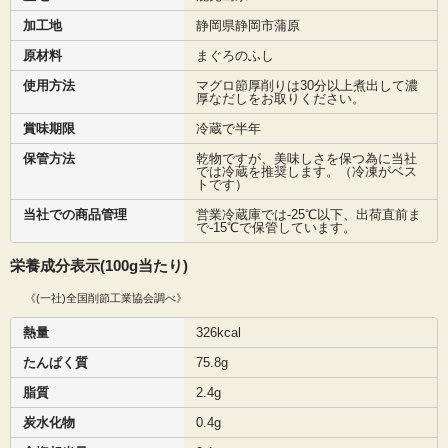
加工地
静岡県静岡市蒲原
原材料
まぐろのふし
使用方法
マグロ節厚削りは30分以上煮出して濃
厚なだしをお取りください。
賞味期限
冷蔵で半年
保管方法
乾物ですが、美味しさを保つ為に当社
では冷蔵を推奨します。（冷凍がベス
トです）
当社での商品管理
営業冷蔵庫では-25℃以下、出荷直前ま
で-15℃で保管しています。
栄養成分表示(100g当たり)
《(一社)全国削節工業協会調べ》
熱量
326kcal
たんぱく質
75.8g
脂質
2.4g
炭水化物
0.4g