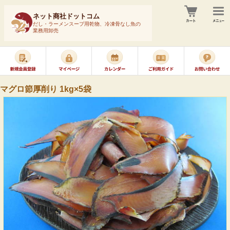
ネット商社ドットコム
だし・ラーメンスープ用乾物、冷凍骨なし魚の
業務用卸売
マグロ節厚削り 1kg×5袋