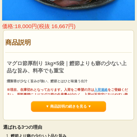
価格:18,000円(税抜 16,667円)
商品説明
マグロ節厚削り 1kg×5袋｜鰹節よりも癖の少ない上
品な旨み、料亭でも重宝
燻製香が少なく旨みが強い、鰹節とはひと味違う出汁
※現在、在庫切れとなっております。入荷をご希望の方は
入荷連絡
をご登録くだ
さい。原料事情によりマグロ節の生産量が少なく、入荷が不安定になりやすい商
品です。あらかじめご了承ください。
▼ 商品説明の続きを見る ▼
マグロ節厚削り1kg
×5袋
は、鹿児島県産のマグロ節を職人が丹精込めて厚削りにし
たマグロ節の厚削りです。マグロ節厚削りは長く煮出すことによって濃厚なだし
が取れます。鰹節厚削りより燻製香が少なく旨みが強く、癖の少ないだしが特徴
です。
選ばれる3つの理由
鰹節のような癖が少ないため料亭で重宝されています。またそばだしにするのに
鰹節より癖の少ない上品な旨み
とても相性がよく、昆布を使わないでマグロ節だけで美味しいそばつゆを作るこ