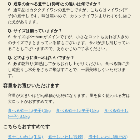
Q. 通常の食べる煮干し(長崎)との違いは何ですか？
A. 通常品はカタクチイワシの煮干しですが、こちらはマイワシ(平
子)の煮干しです。味は濃いめで、カタクチイワシよりわずかに歯ご
たえがあります。
Q. サイズは揃っていますか？
A. サイズは3〜5cmがメインですが、小さなロットもあれば大きめ
のサイズでまとまっている箱もございます。サバが少し混じってい
ることもございますので、あらかじめご了承ください。
Q. どのように食べればいいですか？
A. 必ず乾煎り(加熱)してからお召し上がりください。食べる前に少
し乾煎りし水分をさらに飛ばすことで、一層美味しくいただけま
す。
容量をお選びいただけます
容量が大きいほどkg単価がお得になります。量を多く使われる方は
大ロットがおすすめです。
食べる煮干し(平子) 1kg
食べる煮干し(平子) 5kg
食べる煮干し
(平子) 8.5kg
こちらもおすすめです
煮干しいわし(牛深)
、
煮干しいわし(長崎)
、
煮干しいわし(瀬戸内)