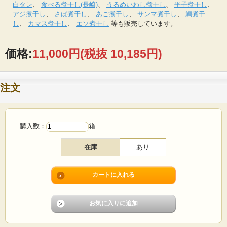
白タレ
、
食べる煮干し(長崎)
、
うるめいわし煮干し
、
平子煮干し
、
アジ煮干し
、
さば煮干し
、
あご煮干し
、
サンマ煮干し
、
鯛煮干
し
、
カマス煮干し
、
エソ煮干し
等も販売しています。
価格:
11,000円
(税抜 10,185円)
注文
購入数：
箱
在庫
あり