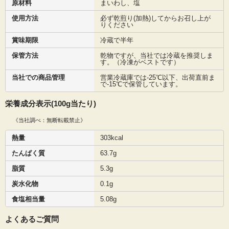
原材料
まいわし、塩
使用方法
必ず乾煎り(加熱)してからお召し上が
りください
賞味期限
冷蔵で半年
保管方法
乾物ですが、当社では冷蔵を推奨しま
す。（冷凍がベストです）
当社での商品管理
営業冷蔵庫では-25℃以下、出荷直前ま
で-15℃で保管しています。
栄養成分表示(100g当たり)
《当社調べ：無断転載禁止》
熱量
303kcal
たんぱく質
63.7g
脂質
5.3g
炭水化物
0.1g
食塩相当量
5.08g
よくあるご質問