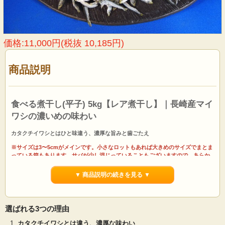
価格:11,000円(税抜 10,185円)
商品説明
食べる煮干し(平子) 5kg【レア煮干し】｜長崎産マイ
ワシの濃いめの味わい
カタクチイワシとはひと味違う、濃厚な旨みと歯ごたえ
※サイズは3〜5cmがメインです。小さなロットもあれば大きめのサイズでまとま
っている箱もあります。サバが少し混じっていることもございますので、あらか
じめご了承ください。
▼ 商品説明の続きを見る ▼
食べる煮干し(平子) 5kgは、長崎県で生産されたマイワシ(平子)の小さな煮干しで
す。当社の通常品はカタクチイワシの煮干しですが、本商品はマイワシの煮干し
となります。味は濃いめですが、ほんの少しカタクチイワシよりは歯ごたえがあ
る感じです。長崎産の食べる煮干しは見た目も綺麗で味もとても良いのが特徴で
選ばれる3つの理由
す。
カタクチイワシとは違う、濃厚な味わい
煮干しいわしの一大生産地として知られる長崎で生産された食べる煮干しです。