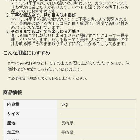
マイワシ(平子)ならではの濃いめの味わいで、カタクチイワシよ
マイワシ(平子)を形が崩れないように丁寧に煮こんで製造されます。長崎産の食べ
りわずかに歯ごたえがあります。いつもと違う食べる煮干しをお
る煮干しは適度な苦味と旨さのバランスが取れています。ダシをとっても魚体の
探しの方におすすめです。
大きなものに比べ苦味が少なく上品なだしです。当社の食べる煮干し(平子)は出荷
丁寧な煮込みで、見た目も味も良好
マイワシ(平子)を形が崩れないように丁寧に煮こんで製造されま
直前まで冷凍保存のため、常温保管品にありがちな香りの抜けがなく美味しい出
す。長崎産の食べる煮干しは見た目も綺麗で、適度な苦味と旨さ
汁が取れます。
のバランスが取れています。
そのままでも出汁でも楽しめる万能さ
食べる前に少し乾煎りし水分をさらに飛ばすことによって一層美
味しくいただけます。だしを取っても美味しいので、味噌汁の出
汁を取る際にそのまま取り出さずに召し上がることもできます。
こんな用途におすすめ
おつまみやおやつとしてそのままお召し上がりいただけるほか、味
噌汁などの出汁にもお使いいただけます。
※必ず乾煎り(加熱)してからお召し上がりください。
商品情報
内容量
5kg
サイズ
-
産地
長崎県
加工地
長崎県