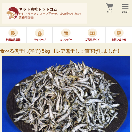
ネット商社ドットコム
だし・ラーメンスープ用乾物、冷凍骨なし魚の
業務用卸売
食べる煮干し(平子) 5kg 【レア煮干し：値下げしました】