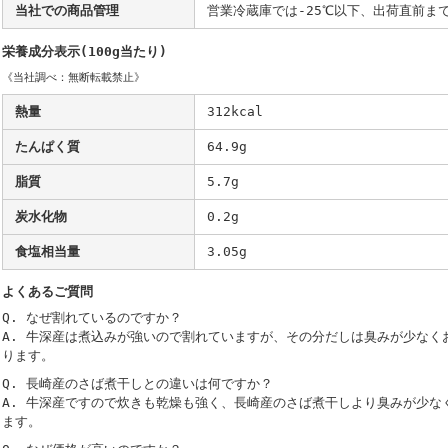
当社での商品管理
営業冷蔵庫では-25℃以下、出荷直前まで
栄養成分表示(100g当たり)
《当社調べ：無断転載禁止》
熱量
312kcal
たんぱく質
64.9g
脂質
5.7g
炭水化物
0.2g
食塩相当量
3.05g
よくあるご質問
Q. なぜ割れているのですか？
A. 牛深産は煮込みが強いので割れていますが、その分だしは臭みが少なく
ります。
Q. 長崎産のさば煮干しとの違いは何ですか？
A. 牛深産ですので炊きも乾燥も強く、長崎産のさば煮干しより臭みが少な
ます。