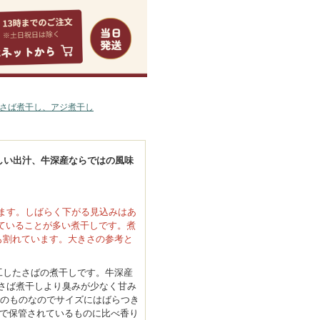
問合せ
サイトマップ
さば煮干し、アジ煮干し
味しい出汁、牛深産ならではの風味
ます。しばらく下がる見込みはあ
れていることが多い煮干しです。煮
も割れています。大きさの参考と
加工したさばの煮干しです。牛深産
さば煮干しより臭みが少なく甘み
然のものなのでサイズにはばらつき
温で保管されているものに比べ香り