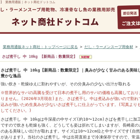
限定】 業務用通販｜ネット商社ドットコム
マイページ
ご利用案内
よくある質問
カートを見る
お
業務用通販ネット商社：トップページに戻る
>
だし・ラーメンスープ用食材
>
さば煮干し 中 10kg 【新商品：数量限定】
さば煮干し 中 10kg【新商品：数量限定】｜臭みが少なく甘みのある美
豊かな逸品
強い炊き・乾燥ゆえに割れやすいが、その分臭みの少ない出汁が取れる
※世界的なサバの高騰を受けて日本の煮干し用のサバの価格も高騰しており
りません。(2026年3月現在)また、さば煮干し 中は煮込みが強いので割
込みが強いため生臭みが少ないさば煮干しに仕上がっています。(写真より
してください。)
さば煮干し 中 10kgは牛深産の中サイズ(約10〜12cm)さばを煮干しに
ですので炊きも乾燥も強く、どうしても姿は折れてしまいますが、長崎産の
のある美味しい出汁が取れます。サイズは10〜12cm位と中サイズです(自
があります)。当社のさば煮干し 中は出荷直前まで冷凍保存ですので、常