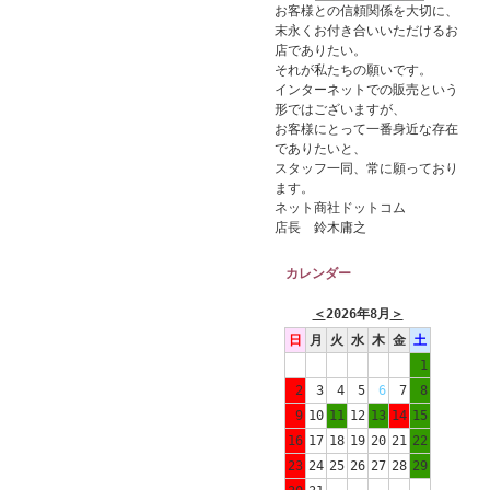
お客様との信頼関係を大切に、
末永くお付き合いいただけるお
店でありたい。
それが私たちの願いです。
インターネットでの販売という
形ではございますが、
お客様にとって一番身近な存在
でありたいと、
スタッフ一同、常に願っており
ます。
ネット商社ドットコム
店長 鈴木庸之
カレンダー
＜
2026年8月
＞
日
月
火
水
木
金
土
1
2
3
4
5
6
7
8
9
10
11
12
13
14
15
16
17
18
19
20
21
22
23
24
25
26
27
28
29