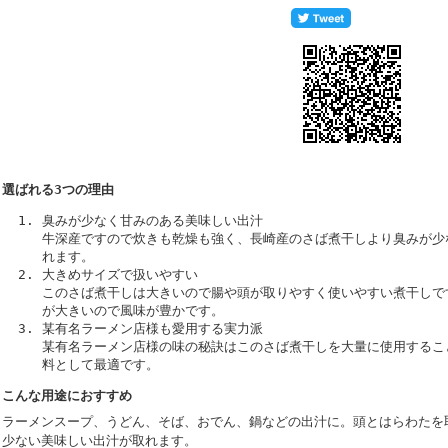
選ばれる3つの理由
臭みが少なく甘みのある美味しい出汁
牛深産ですので炊きも乾燥も強く、長崎産のさば煮干しより臭みが少
れます。
大きめサイズで扱いやすい
このさば煮干しは大きいので腸や頭が取りやすく使いやすい煮干しで
が大きいので風味が豊かです。
某有名ラーメン店様も愛用する実力派
某有名ラーメン店様の味の秘訣はこのさば煮干しを大量に使用するこ
料として最適です。
こんな用途におすすめ
ラーメンスープ、うどん、そば、おでん、鍋などの出汁に。頭とはらわたを
少ない美味しい出汁が取れます。