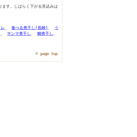
ります。しばらく下がる見込みは
タレ
、
食べる煮干し(長崎)
、
う
し
、
サンマ煮干し
、
鯛煮干し
、
page top