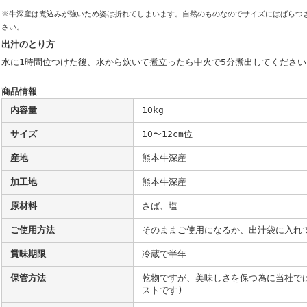
※牛深産は煮込みが強いため姿は折れてしまいます。自然のものなのでサイズにはばらつ
さい。
出汁のとり方
水に1時間位つけた後、水から炊いて煮立ったら中火で5分煮出してください
商品情報
内容量
10kg
サイズ
10〜12cm位
産地
熊本牛深産
加工地
熊本牛深産
原材料
さば、塩
ご使用方法
そのままご使用になるか、出汁袋に入れ
賞味期限
冷蔵で半年
保管方法
乾物ですが、美味しさを保つ為に当社で
ストです)