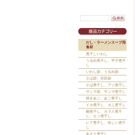
だし・ラーメンスープ用
食材
煮干しいわし
うるめ煮干し、平子煮干
し
いわし節、うるめ節
さば節、宗田節
さば煮干し、アジ煮干し
サンマ節、サンマ煮干し
焼きあご、あご煮干し
イカ煮干し、カニ煮干し
鯛煮干し、カマス煮干
し、エソ煮干し
レア煮干し、珍しい煮干
し
あさり煮干し