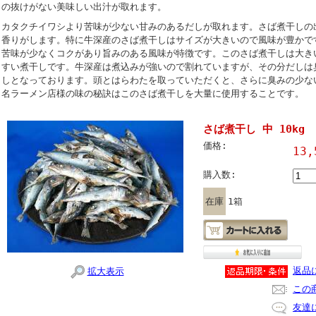
の抜けがない美味しい出汁が取れます。
カタクチイワシより苦味が少ない甘みのあるだしが取れます。さば煮干しの
香りがします。特に牛深産のさば煮干しはサイズが大きいので風味が豊かで
苦味が少なくコクがあり旨みのある風味が特徴です。このさば煮干しは大き
すい煮干しです。牛深産は煮込みが強いので割れていますが、その分だしは
しとなっております。頭とはらわたを取っていただくと、さらに臭みの少な
名ラーメン店様の味の秘訣はこのさば煮干しを大量に使用することです。
さば煮干し 中 10kg
価格:
13
購入数:
在庫
1箱
返品
拡大表示
この
友達