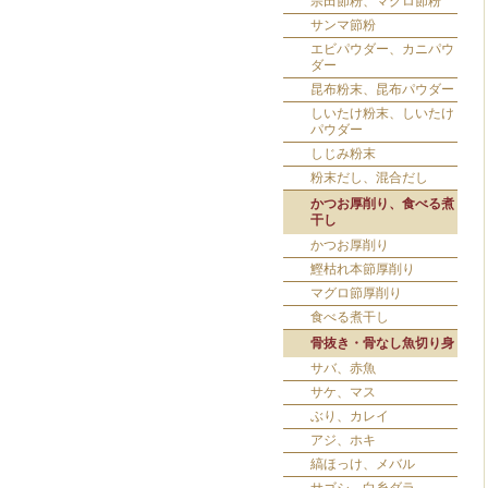
宗田節粉、マグロ節粉
サンマ節粉
エビパウダー、カニパウ
ダー
昆布粉末、昆布パウダー
しいたけ粉末、しいたけ
パウダー
しじみ粉末
粉末だし、混合だし
かつお厚削り、食べる煮
干し
かつお厚削り
鰹枯れ本節厚削り
マグロ節厚削り
食べる煮干し
骨抜き・骨なし魚切り身
サバ、赤魚
サケ、マス
ぶり、カレイ
アジ、ホキ
縞ほっけ、メバル