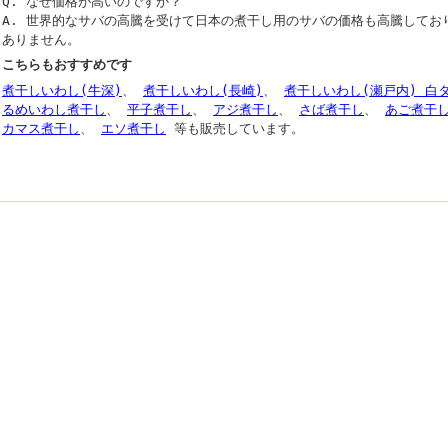
Q. なぜ価格が高いのですか？
A. 世界的なサバの高騰を受けて日本の煮干し用のサバの価格も高騰してお
ありません。
こちらもおすすめです
煮干しいわし(牛深)
、
煮干しいわし(長崎)
、
煮干しいわし(瀬戸内) 白
るめいわし煮干し
、
平子煮干し
、
アジ煮干し
、
さば煮干し
、
あご煮干
カマス煮干し
、
エソ煮干し
等も販売しています。