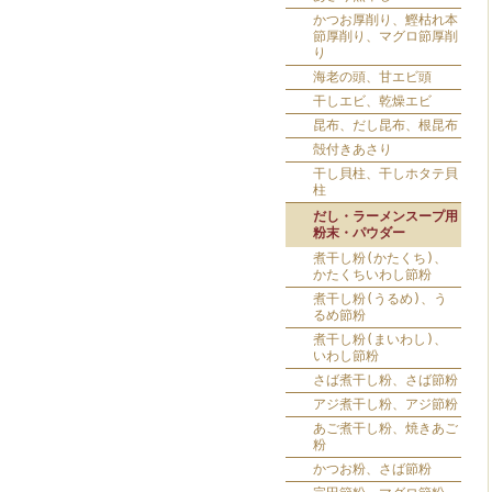
かつお厚削り、鰹枯れ本
節厚削り、マグロ節厚削
り
海老の頭、甘エビ頭
干しエビ、乾燥エビ
昆布、だし昆布、根昆布
殻付きあさり
干し貝柱、干しホタテ貝
柱
だし・ラーメンスープ用
粉末・パウダー
煮干し粉(かたくち)、
かたくちいわし節粉
煮干し粉(うるめ)、う
るめ節粉
煮干し粉(まいわし)、
いわし節粉
さば煮干し粉、さば節粉
アジ煮干し粉、アジ節粉
あご煮干し粉、焼きあご
粉
かつお粉、さば節粉