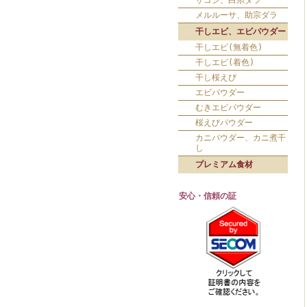
サゴシ、白糸ダラ
メルルーサ、助宗ダラ
干しエビ、エビパウダー
干しエビ(無着色)
干しエビ(着色)
干し桜えび
エビパウダー
むきエビパウダー
桜えびパウダー
カニパウダー、カニ煮干
し
プレミアム食材
安心・信頼の証