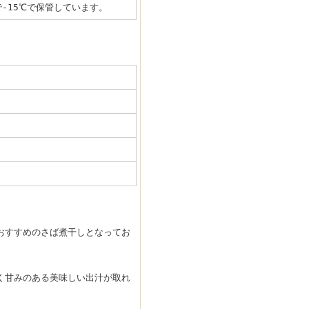
-15℃で保管しています。
おすすめのさば煮干しとなってお
く甘みのある美味しい出汁が取れ