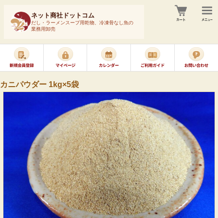
ネット商社ドットコム
だし・ラーメンスープ用乾物、冷凍骨なし魚の
業務用卸売
カニパウダー 1kg×5袋