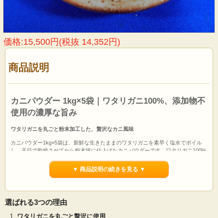
価格:15,500円(税抜 14,352円)
商品説明
カニパウダー 1kg×5袋｜ワタリガニ100%、添加物不
使用の濃厚な旨み
ワタリガニを丸ごと粉末加工した、贅沢なカニ風味
カニパウダー1kg
×5袋
は、新鮮な生きたままのワタリガニを素早く塩水でボイル
し、天日で乾燥させてから粉末状に仕上げたカニパウダーです。ワタリガニ100%
を使用し、塩以外の香料などの添加物は一切使用していないため、とても濃厚な
カニの風味があり、少量でもお料理にしっかりカニの味をつけることができま
▼ 商品説明の続きを見る ▼
す。
当社のカニパウダーは出荷直前まで-25℃で冷凍保存。常温保管品にありがちな香
りの抜けがなく、開封した瞬間から違いを感じていただけます。
選ばれる3つの理由
※大小様々なワタリガニを粉砕しているため、荒い粒から細かい粉まで混在しております。そのま
ワタリガニを丸ごと贅沢に使用
まではなく、出汁を取る際は濾してご利用ください。