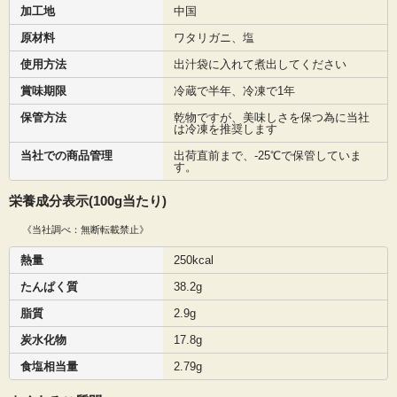
加工地
中国
原材料
ワタリガニ、塩
使用方法
出汁袋に入れて煮出してください
賞味期限
冷蔵で半年、冷凍で1年
保管方法
乾物ですが、美味しさを保つ為に当社
は冷凍を推奨します
当社での商品管理
出荷直前まで、-25℃で保管していま
す。
栄養成分表示(100g当たり)
《当社調べ：無断転載禁止》
熱量
250kcal
たんぱく質
38.2g
脂質
2.9g
炭水化物
17.8g
食塩相当量
2.79g