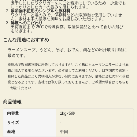
煮干しにしたワタリガニを丸ごと粉末にしているため、少量でも
しっかりとしたカニの旨みを感じられます。
添加物不使用のシンプルな原材料
ワタリガニと塩のみで、保存料などの添加物は使用していませ
ん。素材本来の濃厚な風味をお楽しみいただけます。
鮮度へのこだわり
出荷直前まで-25℃で冷凍保存。常温保管品と比べて香りの飛び
を防ぎます。
こんな用途におすすめ
ラーメンスープ、うどん、そば、おでん、鍋などの出汁取り用途に
最適です。
※現地で数回選別後に粉砕しておりますが、ごく稀にヒューマンエラーにより異
物が混入する場合がございます。必ず濾してご利用ください。日本国内で選別・
粉砕した商品はより異物混入が少ない傾向にありますが、価格は当社の2〜3倍程
度となるようです。当社では取り扱っておりませんが、ご希望の場合はそちらも
ご検討ください。
商品情報
内容量
1kg×5袋
サイズ
-
産地
中国