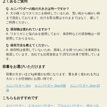
よくあるご質問
Q. カニパウダーの粒の大きさは均一ですか？
A. 大小様々なワタリガニを粉砕しているため、荒い粒から細かい粉
まで混在しております。出汁を取る際はそのままではなく、濾して
ご利用ください。
Q. 添加物は使われていますか？
A. ワタリガニと塩のみを使用しており、保存料などの添加物は一切
使用しておりません。
Q. 保存方法を教えてください。
A. 保存料は使用していないため、美味しさを保つために冷凍保存を
推奨しています。当社でも出荷直前まで-25℃の冷凍で管理していま
す。
容量をお選びいただけます
容量が大きいほどkg単価がお得になります。量を多く使われる方は
大ロットが圧倒的にお買い得です。
カニパウダー 1kg
カニパウダー 1kg×5袋
カニパウダー 1kg×10
袋
こちらもおすすめです
エビパウダー
、
むきエビパウダー
、
アカエビパウダー
、
焼きつる