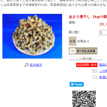
に、あさり煮干しを少量お好みで加えて、風味を増すための隠し味としてお
しは出荷直前まで冷凍保存のため、常温保管品にありがちな香りの抜けがな
あさり煮干し 1kg×5袋
価格:
20
購入数:
在庫
在庫あり
返品
拡大表示
この
友達