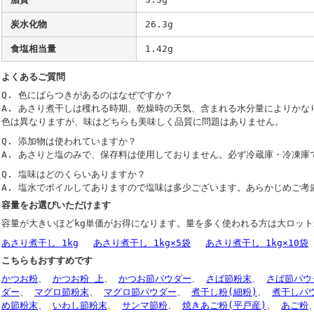
炭水化物
26.3g
食塩相当量
1.42g
よくあるご質問
Q. 色にばらつきがあるのはなぜですか？
A. あさり煮干しは穫れる時期、乾燥時の天気、含まれる水分量によりかな
色は異なりますが、味はどちらも美味しく品質に問題はありません。
Q. 添加物は使われていますか？
A. あさりと塩のみで、保存料は使用しておりません。必ず冷蔵庫・冷凍庫
Q. 塩味はどのくらいありますか？
A. 塩水でボイルしてありますので塩味は多少ございます。あらかじめご考
容量をお選びいただけます
容量が大きいほどkg単価がお得になります。量を多く使われる方は大ロッ
あさり煮干し 1kg
あさり煮干し 1kg×5袋
あさり煮干し 1kg×10袋
こちらもおすすめです
かつお粉
、
かつお粉 上
、
かつお節パウダー
、
さば節粉末
、
さば節パウ
ダー
、
マグロ節粉末
、
マグロ節パウダー
、
煮干し粉(細粉)
、
煮干しパ
め節粉末
、
いわし節粉末
、
サンマ節粉
、
焼きあご粉(平戸産)
、
あご粉