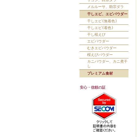
サゴシ、白糸ダラ
メルルーサ、助宗ダラ
干しエビ、エビパウダー
干しエビ(無着色)
干しエビ(着色)
干し桜えび
エビパウダー
むきエビパウダー
桜えびパウダー
カニパウダー、カニ煮干
し
プレミアム食材
安心・信頼の証