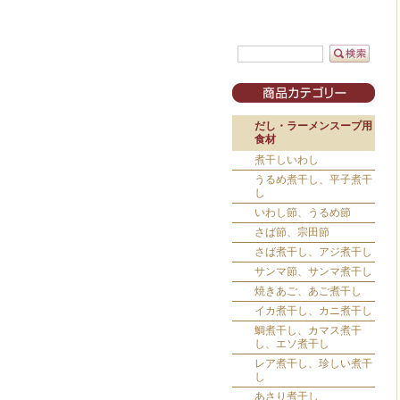
だし・ラーメンスープ用
食材
煮干しいわし
うるめ煮干し、平子煮干
し
いわし節、うるめ節
さば節、宗田節
さば煮干し、アジ煮干し
サンマ節、サンマ煮干し
焼きあご、あご煮干し
イカ煮干し、カニ煮干し
鯛煮干し、カマス煮干
し、エソ煮干し
レア煮干し、珍しい煮干
し
あさり煮干し