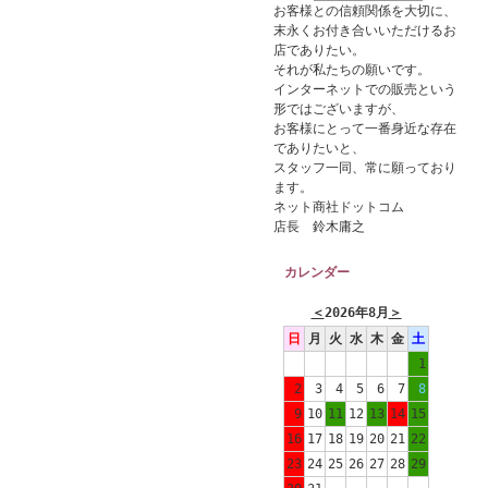
お客様との信頼関係を大切に、
末永くお付き合いいただけるお
店でありたい。
それが私たちの願いです。
インターネットでの販売という
形ではございますが、
お客様にとって一番身近な存在
でありたいと、
スタッフ一同、常に願っており
ます。
ネット商社ドットコム
店長 鈴木庸之
カレンダー
＜
2026年8月
＞
日
月
火
水
木
金
土
1
2
3
4
5
6
7
8
9
10
11
12
13
14
15
16
17
18
19
20
21
22
23
24
25
26
27
28
29