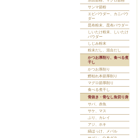
宗田節粉、マグロ節粉
サンマ節粉
エビパウダー、カニパウ
ダー
昆布粉末、昆布パウダー
しいたけ粉末、しいたけ
パウダー
しじみ粉末
粉末だし、混合だし
かつお厚削り、食べる煮
干し
かつお厚削り
鰹枯れ本節厚削り
マグロ節厚削り
食べる煮干し
骨抜き・骨なし魚切り身
サバ、赤魚
サケ、マス
ぶり、カレイ
アジ、ホキ
縞ほっけ、メバル