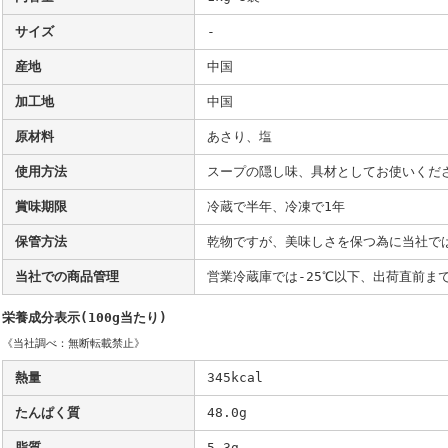
サイズ
-
産地
中国
加工地
中国
原材料
あさり、塩
使用方法
スープの隠し味、具材としてお使いくだ
賞味期限
冷蔵で半年、冷凍で1年
保管方法
乾物ですが、美味しさを保つ為に当社で
当社での商品管理
営業冷蔵庫では-25℃以下、出荷直前まで
栄養成分表示(100g当たり)
《当社調べ：無断転載禁止》
熱量
345kcal
たんぱく質
48.0g
脂質
5.3g