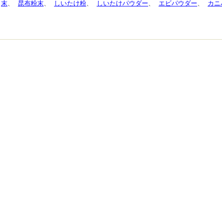
末
、
昆布粉末
、
しいたけ粉
、
しいたけパウダー
、
エビパウダー
、
カニ