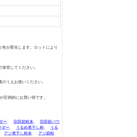
り色が変化します。ロットにより
で保管してください。
慮のうえお使いください。
トが圧倒的にお買い得です。
ダー
、
宗田節粉末
、
宗田節パウ
ウダー
、
うるめ煮干し粉
、
うる
、
アジ煮干し粉末
、
アジ節粉