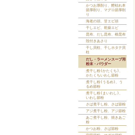
かつお厚削り、鰹枯れ本
節厚削り、マグロ節厚削
り
海老の頭、甘エビ頭
干しエビ、乾燥エビ
昆布、だし昆布、根昆布
殻付きあさり
干し貝柱、干しホタテ貝
柱
だし・ラーメンスープ用
粉末・パウダー
煮干し粉(かたくち)、
かたくちいわし節粉
煮干し粉(うるめ)、う
るめ節粉
煮干し粉(まいわし)、
いわし節粉
さば煮干し粉、さば節粉
アジ煮干し粉、アジ節粉
あご煮干し粉、焼きあご
粉
かつお粉、さば節粉