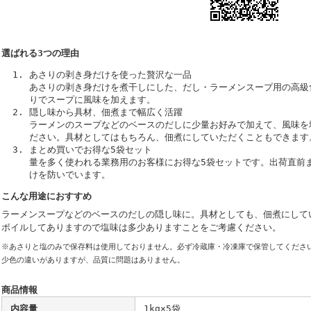
選ばれる3つの理由
あさりの剥き身だけを使った贅沢な一品
あさりの剥き身だけを煮干しにした、だし・ラーメンスープ用の高級
りでスープに風味を加えます。
隠し味から具材、佃煮まで幅広く活躍
ラーメンのスープなどのベースのだしに少量お好みで加えて、風味を
ださい。具材としてはもちろん、佃煮にしていただくこともできます
まとめ買いでお得な5袋セット
量を多く使われる業務用のお客様にお得な5袋セットです。出荷直前ま
けを防いでいます。
こんな用途におすすめ
ラーメンスープなどのベースのだしの隠し味に。具材としても、佃煮にして
ボイルしてありますので塩味は多少ありますことをご考慮ください。
※あさりと塩のみで保存料は使用しておりません。必ず冷蔵庫・冷凍庫で保管してくださ
少色の違いがありますが、品質に問題はありません。
商品情報
内容量
1kg×5袋