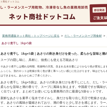
ット商社ドットコム
マイページ
ご利用案内
よくある質問
カートを見る
お
業務用通販ネット商社：トップページに戻る
>
だし・ラーメンスープ用食材
>
あさり煮干し 1kg×5袋
あさり煮干し 1kg×5袋｜あさりの剥き身だけを使った、柔らかな旨味と潮
スープの隠し味に、具材に、佃煮にも使える万能あさり
※あさり煮干しは穫れる時期、乾燥時の天気、含まれる水分量によりかなり色が変化しま
ふっくら、別のロットは乾燥が良く色が濃く薄べったい感じに仕上がります。味はどちら
はできません。あらかじめご了承ください。
あさり煮干し 1kg×5袋は、あさりの剥き身だけを煮干しにした、だし・
柔らかな旨味と潮の香りで、スープに風味を加えます。中国産ですが風味が
く出ています。まとめてお使いになる業務用の方に最適な5袋セットです。
新鮮なあさりを素早く塩水でボイルし、身だけを取り出し天日で乾燥させあ
す。あさりの風味が凝縮されており、潮の香りと少し甘さを感じます。ラー