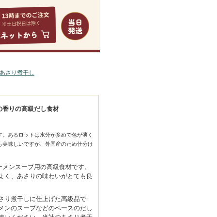
問合せ
サイトマップ
あさり煮干し
の香りの高級だし食材
す。あるロットは水分が多めで色が薄く
も美味しいですが、外国産のため仕分け
ラーメンスープ用の高級食材です。
よく、あさりの味わいがとても良
さり煮干しに仕上げた高級品で
メンのスープなどのベースのだし