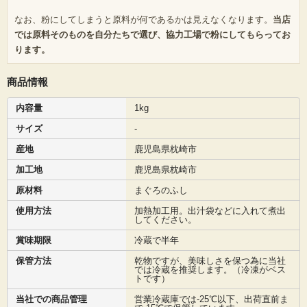
なお、粉にしてしまうと原料が何であるかは見えなくなります。
当店
では原料そのものを自分たちで選び、協力工場で粉にしてもらってお
ります。
商品情報
内容量
1kg
サイズ
-
産地
鹿児島県枕崎市
加工地
鹿児島県枕崎市
原材料
まぐろのふし
使用方法
加熱加工用。出汁袋などに入れて煮出
してください。
賞味期限
冷蔵で半年
保管方法
乾物ですが、美味しさを保つ為に当社
では冷蔵を推奨します。（冷凍がベス
トです）
当社での商品管理
営業冷蔵庫では-25℃以下、出荷直前ま