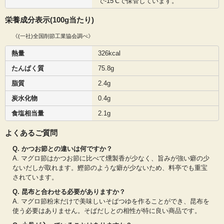
で-15℃で保管しています。
栄養成分表示(100g当たり)
《(一社)全国削節工業協会調べ》
熱量
326kcal
たんぱく質
75.8g
脂質
2.4g
炭水化物
0.4g
食塩相当量
2.1g
よくあるご質問
Q. かつお節との違いは何ですか？
A. マグロ節はかつお節に比べて燻製香が少なく、旨みが強い癖の少
ないだしが取れます。鰹節のような癖が少ないため、料亭でも重宝
されています。
Q. 昆布と合わせる必要がありますか？
A. マグロ節粉末だけで美味しいそばつゆを作ることができ、昆布を
使う必要はありません。そばだしとの相性が特に良い商品です。