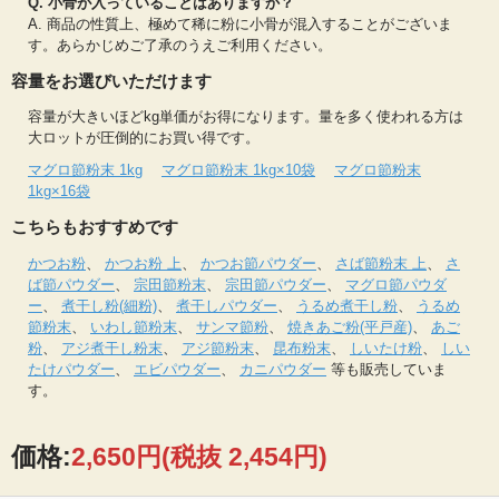
Q. 小骨が入っていることはありますか？
A. 商品の性質上、極めて稀に粉に小骨が混入することがございま
す。あらかじめご了承のうえご利用ください。
容量をお選びいただけます
容量が大きいほどkg単価がお得になります。量を多く使われる方は
大ロットが圧倒的にお買い得です。
マグロ節粉末 1kg
マグロ節粉末 1kg×10袋
マグロ節粉末
1kg×16袋
こちらもおすすめです
かつお粉
、
かつお粉 上
、
かつお節パウダー
、
さば節粉末 上
、
さ
ば節パウダー
、
宗田節粉末
、
宗田節パウダー
、
マグロ節パウダ
ー
、
煮干し粉(細粉)
、
煮干しパウダー
、
うるめ煮干し粉
、
うるめ
節粉末
、
いわし節粉末
、
サンマ節粉
、
焼きあご粉(平戸産)
、
あご
粉
、
アジ煮干し粉末
、
アジ節粉末
、
昆布粉末
、
しいたけ粉
、
しい
たけパウダー
、
エビパウダー
、
カニパウダー
等も販売していま
す。
価格:
2,650円
(税抜 2,454円)