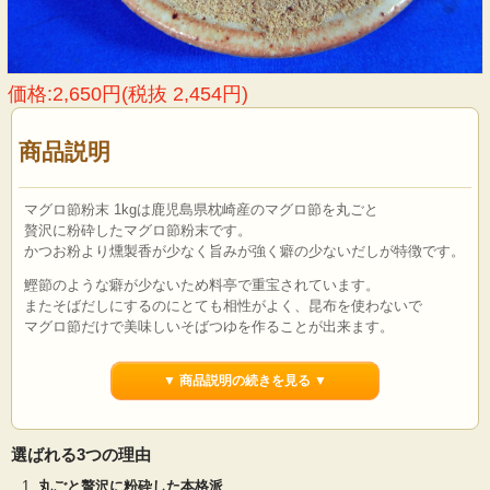
価格:2,650円(税抜 2,454円)
商品説明
マグロ節粉末 1kgは鹿児島県枕崎産のマグロ節を丸ごと
贅沢に粉砕したマグロ節粉末です。
かつお粉より燻製香が少なく旨みが強く癖の少ないだしが特徴です。
鰹節のような癖が少ないため料亭で重宝されています。
またそばだしにするのにとても相性がよく、昆布を使わないで
マグロ節だけで美味しいそばつゆを作ることが出来ます。
当社のマグロ節粉末は出荷直前まで冷凍保存ですので常温で保管され
て
▼ 商品説明の続きを見る ▼
いるものに比べ香りの抜けがなく美味しい出汁が取れます。
当店では、
かつお粉
、
かつお粉 上
、
かつお節パウダー
、
さば節粉
選ばれる3つの理由
末
、
さば節パウダー
、
宗田節粉末
、
宗田節パウダー
、
マグロ節粉末
、
マグロ節パウダー
、
煮
丸ごと贅沢に粉砕した本格派