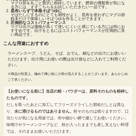
干し粉(細粉)
、
マグロ節を丸ごと贅沢に粉砕しています。鰹節の燻製香が気にな
る方には、まずこちらをお試しいただきたい一品です。
煮干しパウダー
、
うるめ煮干し粉
、
うるめ節粉末
、
いわし節粉末
、
昆布いらずで本格そばつゆに
サンマ節粉
、
そばだしにするのにとても相性がよく、昆布を使わずにマグロ節
粉末だけで美味しいそばつゆを作ることができます。
焼きあご粉(国産)
、
焼きあご粉(平戸産)
、
あご粉
、
焼きアジ粉
、
アジ
圧倒的なコストパフォーマンス
煮干し粉末
、
マグロ出汁は価格が高くて使いにくいと感じている方には特にお
すすめです。出汁をとるにはコストパフォーマンスが圧倒的に良
アジ節粉末
、
昆布粉末
、
しいたけ粉
、
しいたけパウダー
、
エビパウダ
い商品です。
ー
、
カニパウダー
等も販売しています。
こんな用途におすすめ
ラーメンスープ、うどん、そば、おでん、鍋などの出汁にお使いい
ただけます。出汁用にお使いの際は出汁袋などに入れてご利用くだ
さい。
※商品の性質上、極めて稀に粉に小骨が混入することがございます。あらかじめ
ご了承ください。
【お使いになる前に】当店の粉・パウダーは、原料そのものを粉砕し
たものです。
だしを取ったあとに加工してフリーズドライした顆粒だしとは異な
り、
水に溶けるものではありません。
粉そのものは残りますので、口
当たりが気になる用途では、布や細かい網で濾してお使いください。
味噌汁やラーメンスープなど、粉が入ったままでも差し支えない料理
では、そのままお使いいただけます。