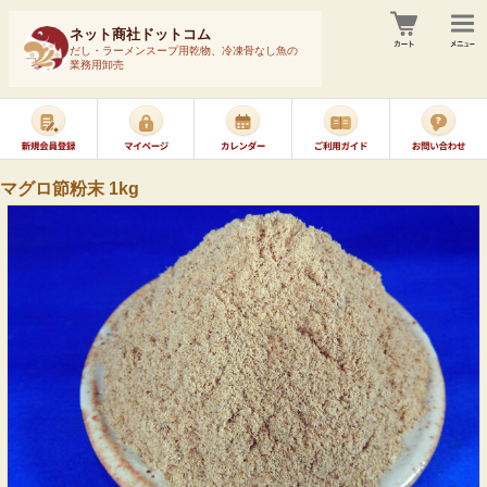
ネット商社ドットコム
だし・ラーメンスープ用乾物、冷凍骨なし魚の
業務用卸売
マグロ節粉末 1kg