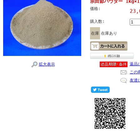
宗田節パウダー 1kg×1
価格:
23
購入数:
在庫
在庫あり
返品
拡大表示
この
友達