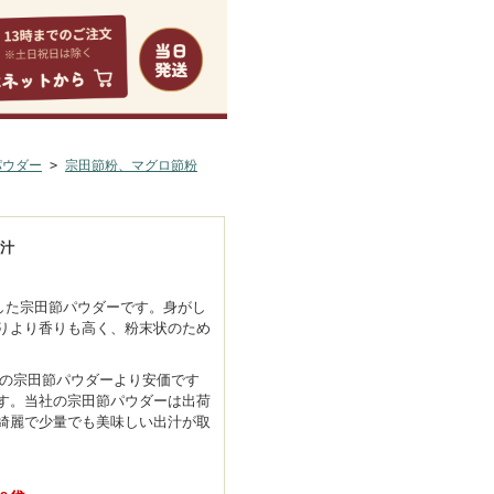
問合せ
サイトマップ
パウダー
>
宗田節粉、マグロ節粉
出汁
砕した宗田節パウダーです。身がし
りより香りも高く、粉末状のため
らの宗田節パウダーより安価です
す。当社の宗田節パウダーは出荷
綺麗で少量でも美味しい出汁が取