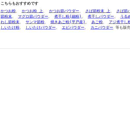
こちらもおすすめです
かつお粉
、
かつお粉 上
、
かつお節パウダー
、
さば節粉末 上
、
さば節
節粉末
、
マグロ節パウダー
、
煮干し粉(細粉)
、
煮干しパウダー
、
うる
わし節粉末
、
サンマ節粉
、
焼きあご粉(平戸産)
、
あご粉
、
アジ煮干し
しいたけ粉
、
しいたけパウダー
、
エビパウダー
、
カニパウダー
等も販売