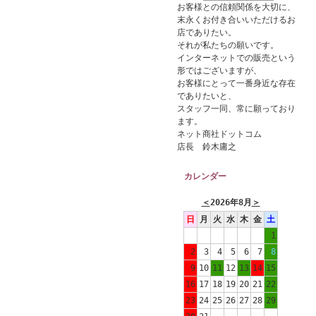
お客様との信頼関係を大切に、
末永くお付き合いいただけるお
店でありたい。
それが私たちの願いです。
インターネットでの販売という
形ではございますが、
お客様にとって一番身近な存在
でありたいと、
スタッフ一同、常に願っており
ます。
ネット商社ドットコム
店長 鈴木庸之
カレンダー
＜
2026年8月
＞
日
月
火
水
木
金
土
1
2
3
4
5
6
7
8
9
10
11
12
13
14
15
16
17
18
19
20
21
22
23
24
25
26
27
28
29