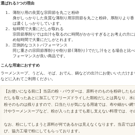
選ばれる3つの理由
薄削り用の良質な宗田節を丸ごと粉砕
身がしっかりした良質な薄削り用宗田節を丸ごと粉砕。厚削りより香
は濃くしっかりしています。
短時間で大量にだしが取れる
宗田節厚削りでは出汁を取るのに時間がかかりすぎるとお考えの方に
め短時間で大量にだしがとれます。
圧倒的なコストパフォーマンス
同じ重さの宗田節厚削りや削り節(薄削り)でだし汁をとる場合と比
フォーマンスが良い商品です。
こんな用途におすすめ
ラーメンスープ、うどん、そば、おでん、鍋などの出汁にお使いいただけま
などに入れてご利用ください。
【お使いになる前に】当店の粉・パウダーは、原料そのものを粉砕したも
だしを取ったあとに加工してフリーズドライした顆粒だしとは異なり、
水
粉そのものは残りますので、口当たりが気になる用途では、布や細かい網
汁やラーメンスープなど、粉が入ったままでも差し支えない料理では、そ
なお、粉にしてしまうと原料が何であるかは見えなくなります。
当店では
び、協力工場で粉にしてもらっております。