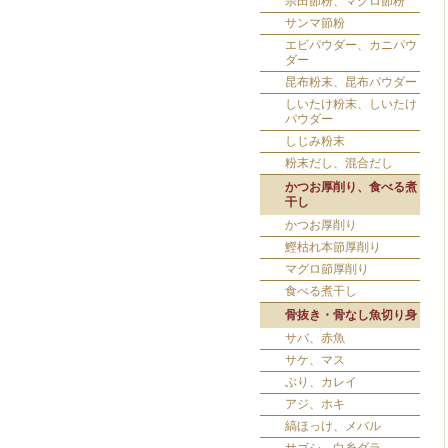
宗田節粉、マグロ節粉
サンマ節粉
エビパウダー、カニパウ
ダー
昆布粉末、昆布パウダー
しいたけ粉末、しいたけ
パウダー
しじみ粉末
粉末だし、混合だし
かつお厚削り、食べる煮
干し
かつお厚削り
鰹枯れ本節厚削り
マグロ節厚削り
食べる煮干し
骨抜き・骨なし魚切り身
サバ、赤魚
サケ、マス
ぶり、カレイ
アジ、ホキ
縞ほっけ、メバル