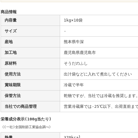
商品情報
内容量
1kg×10袋
サイズ
-
産地
熊本県牛深
加工地
鹿児島県鹿児島市
原材料
そうだのふし
使用方法
出汁袋などに入れて煮出してください
賞味期限
冷蔵で半年
保管方法
乾物ですが、当社では冷蔵を推奨します
当社での商品管理
営業冷蔵庫では-25℃以下、出荷直前まで
栄養成分表示(100g当たり)
《(一社)全国削節工業協会調べ》
熱量
370kcal