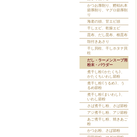
かつお厚削り、鰹枯れ本
節厚削り、マグロ節厚削
り
海老の頭、甘エビ頭
干しエビ、乾燥エビ
昆布、だし昆布、根昆布
殻付きあさり
干し貝柱、干しホタテ貝
柱
だし・ラーメンスープ用
粉末・パウダー
煮干し粉(かたくち)、
かたくちいわし節粉
煮干し粉(うるめ)、う
るめ節粉
煮干し粉(まいわし)、
いわし節粉
さば煮干し粉、さば節粉
アジ煮干し粉、アジ節粉
あご煮干し粉、焼きあご
粉
かつお粉、さば節粉