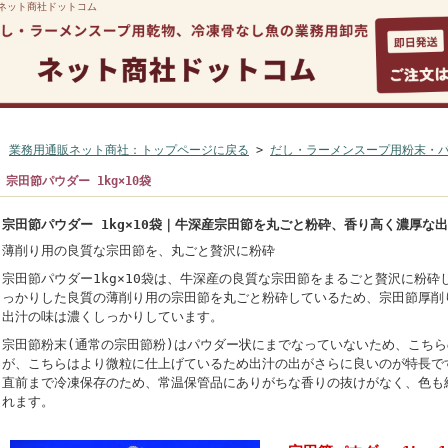
｜ネット商社ドットコム
マイページ
ご利用案内
よくある質問
カートを見る
お
業務用通販ネット商社：トップページに戻る
>
だし・ラーメンスープ用粉末・
宗田節パウダー 1kg×10袋
宗田節パウダー 1kg×10袋｜牛深産宗田節を丸ごと粉砕、香り高く濃厚な
薄削り用の良質な宗田節を、丸ごと贅沢に粉砕
宗田節パウダー1kg×10袋は、牛深産の良質な宗田節をまるごと贅沢に粉
っかりした良質の薄削り用の宗田節を丸ごと粉砕しているため、宗田節厚削
出汁の味は濃くしっかりしています。
宗田節粉末(通常の宗田節粉)はパウダー状にまでなっていないため、こち
が、こちらはより微粒に仕上げているため出汁の出がさらに良いのが特長で
直前まで冷凍保存のため、常温保管品にありがちな香りの抜けがなく、色も
れます。