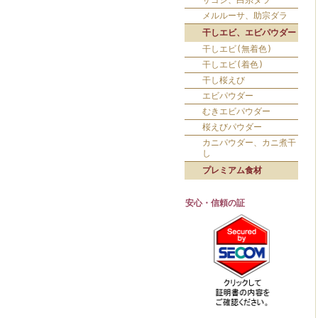
サゴシ、白糸ダラ
メルルーサ、助宗ダラ
干しエビ、エビパウダー
干しエビ(無着色)
干しエビ(着色)
干し桜えび
エビパウダー
むきエビパウダー
桜えびパウダー
カニパウダー、カニ煮干
し
プレミアム食材
安心・信頼の証