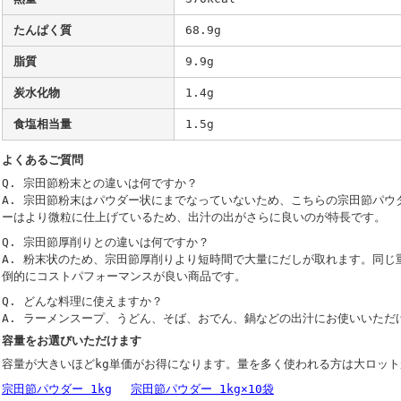
たんぱく質
68.9g
脂質
9.9g
炭水化物
1.4g
食塩相当量
1.5g
よくあるご質問
Q. 宗田節粉末との違いは何ですか？
A. 宗田節粉末はパウダー状にまでなっていないため、こちらの宗田節パウ
ーはより微粒に仕上げているため、出汁の出がさらに良いのが特長です。
Q. 宗田節厚削りとの違いは何ですか？
A. 粉末状のため、宗田節厚削りより短時間で大量にだしが取れます。同じ
倒的にコストパフォーマンスが良い商品です。
Q. どんな料理に使えますか？
A. ラーメンスープ、うどん、そば、おでん、鍋などの出汁にお使いいただ
容量をお選びいただけます
容量が大きいほどkg単価がお得になります。量を多く使われる方は大ロッ
宗田節パウダー 1kg
宗田節パウダー 1kg×10袋