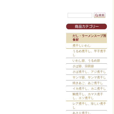
だし・ラーメンスープ用
食材
煮干しいわし
うるめ煮干し、平子煮干
し
いわし節、うるめ節
さば節、宗田節
さば煮干し、アジ煮干し
サンマ節、サンマ煮干し
焼きあご、あご煮干し
イカ煮干し、カニ煮干し
鯛煮干し、カマス煮干
し、エソ煮干し
レア煮干し、珍しい煮干
し
あさり煮干し