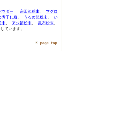
パウダー
、
宗田節粉末
、
マグロ
め煮干し粉
、
うるめ節粉末
、
い
粉末
、
アジ節粉末
、
昆布粉末
、
しています。
page top