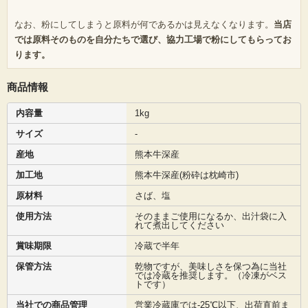
なお、粉にしてしまうと原料が何であるかは見えなくなります。
当店
では原料そのものを自分たちで選び、協力工場で粉にしてもらってお
ります。
商品情報
内容量
1kg
サイズ
-
産地
熊本牛深産
加工地
熊本牛深産(粉砕は枕崎市)
原材料
さば、塩
使用方法
そのままご使用になるか、出汁袋に入
れて煮出してください
賞味期限
冷蔵で半年
保管方法
乾物ですが、美味しさを保つ為に当社
では冷蔵を推奨します。（冷凍がベス
トです）
当社での商品管理
営業冷蔵庫では-25℃以下、出荷直前ま