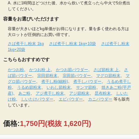
A. 水に1時間ほどつけた後、水から炊いて煮立ったら中火で5分煮出
してください。
容量をお選びいただけます
容量が大きいほどkg単価がお得になります。量を多く使われる方は
大ロットが圧倒的にお買い得です。
さば煮干し粉末 1kg
さば煮干し粉末 1kg×10袋
さば煮干し粉末
1kg×20袋
こちらもおすすめです
かつお粉
、
かつお粉 上
、
かつお節パウダー
、
さば節粉末 上
、
さ
ば節パウダー
、
宗田節粉末
、
宗田節パウダー
、
マグロ節粉末
、
マ
グロ節パウダー
、
煮干し粉(細粉)
、
煮干しパウダー
、
うるめ煮干し
粉
、
うるめ節粉末
、
いわし節粉末
、
サンマ節粉
、
焼きあご粉(平戸
産)
、
あご粉
、
アジ煮干し粉末
、
アジ節粉末
、
昆布粉末
、
しいた
け粉
、
しいたけパウダー
、
エビパウダー
、
カニパウダー
等も販売
しています。
価格:
1,750円
(税抜 1,620円)