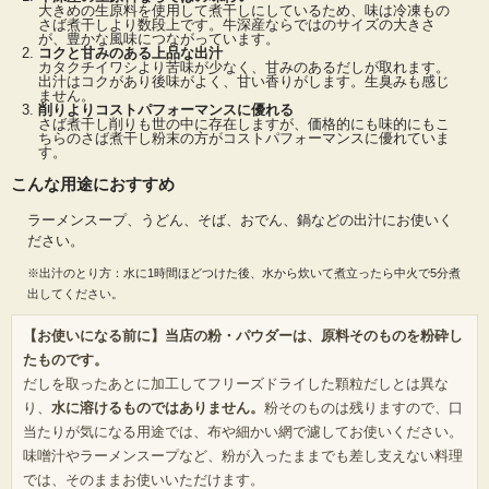
大きめの生原料を使用して煮干しにしているため、味は冷凍もの
さば煮干しより数段上です。牛深産ならではのサイズの大きさ
が、豊かな風味につながっています。
コクと甘みのある上品な出汁
カタクチイワシより苦味が少なく、甘みのあるだしが取れます。
出汁はコクがあり後味がよく、甘い香りがします。生臭みも感じ
ません。
削りよりコストパフォーマンスに優れる
さば煮干し削りも世の中に存在しますが、価格的にも味的にもこ
ちらのさば煮干し粉末の方がコストパフォーマンスに優れていま
す。
こんな用途におすすめ
ラーメンスープ、うどん、そば、おでん、鍋などの出汁にお使いく
ださい。
※出汁のとり方：水に1時間ほどつけた後、水から炊いて煮立ったら中火で5分煮
出してください。
【お使いになる前に】当店の粉・パウダーは、原料そのものを粉砕し
たものです。
だしを取ったあとに加工してフリーズドライした顆粒だしとは異な
り、
水に溶けるものではありません。
粉そのものは残りますので、口
当たりが気になる用途では、布や細かい網で濾してお使いください。
味噌汁やラーメンスープなど、粉が入ったままでも差し支えない料理
では、そのままお使いいただけます。