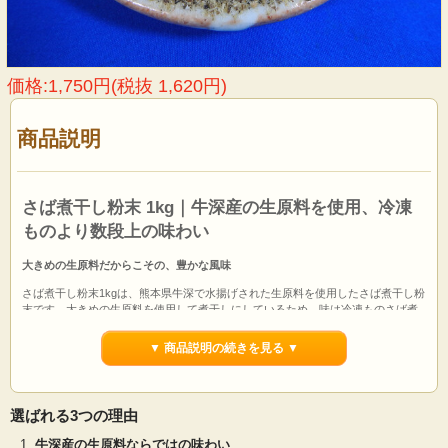
価格:1,750円(税抜 1,620円)
商品説明
さば煮干し粉末 1kg｜牛深産の生原料を使用、冷凍
ものより数段上の味わい
大きめの生原料だからこその、豊かな風味
さば煮干し粉末1kgは、熊本県牛深で水揚げされた生原料を使用したさば煮干し粉
末です。大きめの生原料を使用して煮干しにしているため、味は冷凍ものさば煮
干しより数段上です。特に牛深産のさば煮干し粉末はサイズが大きいので風味が
豊かです。
▼ 商品説明の続きを見る ▼
さば煮干し粉末はカタクチイワシより苦味が少なく甘みのあるだしが取れます。
出汁はコクがあり後味がよく甘い香りがします。当社のさば煮干し粉末は出荷直
前まで冷凍保存のため、常温保管品にありがちな香りの抜けがなく美味しい出汁
選ばれる3つの理由
が取れます。
牛深産の生原料ならではの味わい