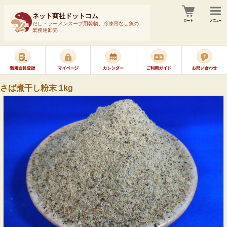
ネット商社ドットコム
だし・ラーメンスープ用乾物、冷凍骨なし魚の
業務用卸売
さば煮干し粉末 1kg