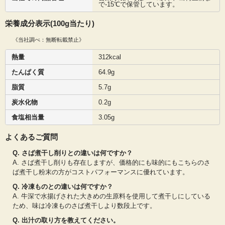
で-15℃で保管しています。
栄養成分表示(100g当たり)
《当社調べ：無断転載禁止》
熱量
312kcal
たんぱく質
64.9g
脂質
5.7g
炭水化物
0.2g
食塩相当量
3.05g
よくあるご質問
Q. さば煮干し削りとの違いは何ですか？
A. さば煮干し削りも存在しますが、価格的にも味的にもこちらのさ
ば煮干し粉末の方がコストパフォーマンスに優れています。
Q. 冷凍ものとの違いは何ですか？
A. 牛深で水揚げされた大きめの生原料を使用して煮干しにしている
ため、味は冷凍ものさば煮干しより数段上です。
Q. 出汁の取り方を教えてください。